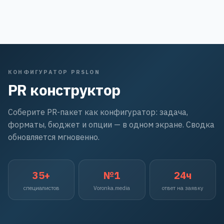
КОНФИГУРАТОР PRSLON
PR конструктор
Соберите PR-пакет как конфигуратор: задача,
форматы, бюджет и опции — в одном экране. Сводка
обновляется мгновенно.
35+
№1
24ч
специалистов
Voronka.media
ответ на заявку