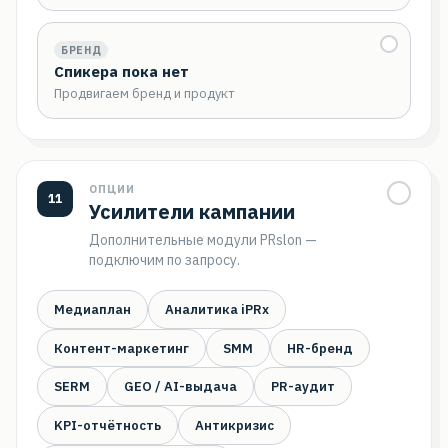
БРЕНД
Спикера пока нет
Продвигаем бренд и продукт
ОПЦИИ
11
Усилители кампании
Дополнительные модули PRslon —
подключим по запросу.
Медиаплан
Аналитика iPRx
Контент-маркетинг
SMM
HR-бренд
SERM
GEO / AI-выдача
PR-аудит
KPI-отчётность
Антикризис