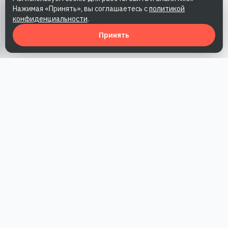
Нажимая «Принять», вы соглашаетесь с
политикой
конфиденциальности
.
Принять
Наша работа — повысить доверие к бренду, получить охваты
и альтернативные точки касания и за счет этого улучшить
конверсии в продажи.
*Акция действует при условии приобретения одного из
действующих тарифов компании