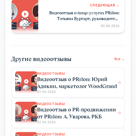
СЛЕДУЮЩАЯ →
Видеоотзыв о пиар-услугах PRslon:
Татьяна Бургарт, руководитель
департамента маркетинга Impulse
03.06.2026
Device
Другие видеоотзывы
Все →
ВИДЕООТЗЫВЫ
Видеоотзыв о PRslon: Юрий
Адикин, маркетолог WoodGrand
03.06.2026
ВИДЕООТЗЫВЫ
Видеоотзыв о PR-продвижении
от PRslon: А. Уварова, РКБ
03.06.2026
ВИДЕООТЗЫВЫ