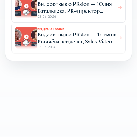
Видеоотзыв о PRslon — Юлия
Батальцева, PR-директор
Elma365
03.06.2026
ВИДЕООТЗЫВЫ
Видеоотзыв о PRslon — Татьяна
Рогачёва, владелец Sales Video
Production
03.06.2026