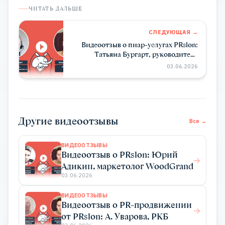
ЧИТАТЬ ДАЛЬШЕ
СЛЕДУЮЩАЯ →
Видеоотзыв о пиар-услугах PRslon:
Татьяна Бургарт, руководитель
департамента маркетинга Impulse
03.06.2026
Device
Другие видеоотзывы
Все →
ВИДЕООТЗЫВЫ
Видеоотзыв о PRslon: Юрий
Адикин, маркетолог WoodGrand
03.06.2026
ВИДЕООТЗЫВЫ
Видеоотзыв о PR-продвижении
от PRslon: А. Уварова, РКБ