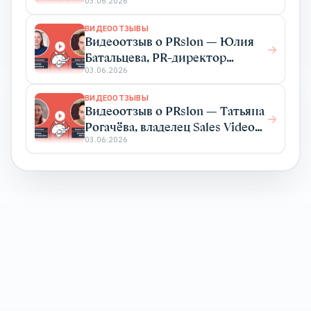
03.06.2026
ВИДЕООТЗЫВЫ
Видеоотзыв о PRslon — Юлия
Батальцева, PR-директор
Elma365
03.06.2026
ВИДЕООТЗЫВЫ
Видеоотзыв о PRslon — Татьяна
Рогачёва, владелец Sales Video
Production
03.06.2026