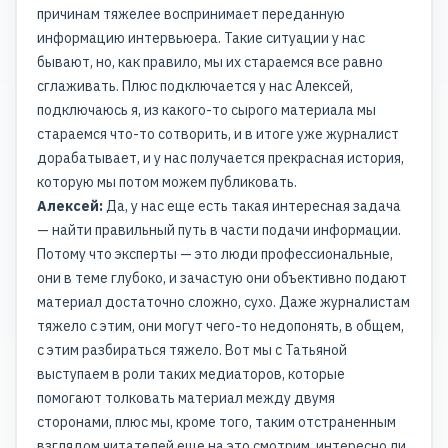
причинам тяжелее воспринимает переданную
информацию интервьюера. Такие ситуации у нас
бывают, но, как правило, мы их стараемся все равно
сглаживать. Плюс подключается у нас Алексей,
подключаюсь я, из какого-то сырого материала мы
стараемся что-то сотворить, и в итоге уже журналист
дорабатывает, и у нас получается прекрасная история,
которую мы потом можем публиковать.
Алексей:
Да, у нас еще есть такая интересная задача
— найти правильный путь в части подачи информации.
Потому что эксперты — это люди профессиональные,
они в теме глубоко, и зачастую они объективно подают
материал достаточно сложно, сухо. Даже журналистам
тяжело с этим, они могут чего-то недопонять, в общем,
с этим разбираться тяжело. Вот мы с Татьяной
выступаем в роли таких медиаторов, которые
помогают толковать материал между двумя
сторонами, плюс мы, кроме того, таким отстраненным
взглядом читателей еще на это смотрим, интересно ли