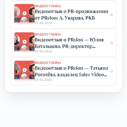
ВИДЕООТЗЫВЫ
Видеоотзыв о PR-продвижении
от PRslon: А. Уварова, РКБ
03.06.2026
ВИДЕООТЗЫВЫ
Видеоотзыв о PRslon — Юлия
Батальцева, PR-директор
Elma365
03.06.2026
ВИДЕООТЗЫВЫ
Видеоотзыв о PRslon — Татьяна
Рогачёва, владелец Sales Video
Production
03.06.2026