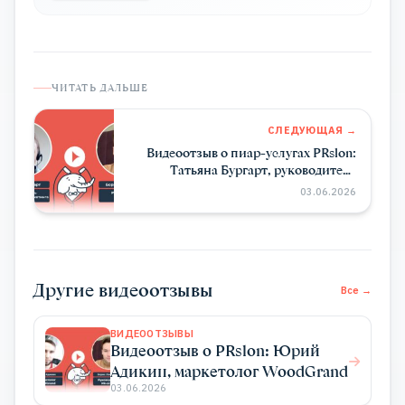
ЧИТАТЬ ДАЛЬШЕ
СЛЕДУЮЩАЯ →
Видеоотзыв о пиар-услугах PRslon:
Татьяна Бургарт, руководитель
департамента маркетинга Impulse
03.06.2026
Device
Другие видеоотзывы
Все →
ВИДЕООТЗЫВЫ
Видеоотзыв о PRslon: Юрий
Адикин, маркетолог WoodGrand
03.06.2026