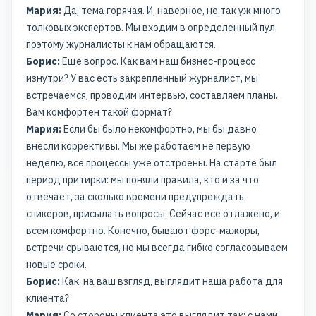
Мария:
Да, тема горячая. И, наверное, не так уж много
толковых экспертов. Мы входим в определенный пул,
поэтому журналисты к нам обращаются.
Борис:
Еще вопрос. Как вам наш бизнес-процесс
изнутри? У вас есть закрепленный журналист, мы
встречаемся, проводим интервью, составляем планы.
Вам комфортен такой формат?
Мария:
Если бы было некомфортно, мы бы давно
внесли коррективы. Мы же работаем не первую
неделю, все процессы уже отстроены. На старте был
период притирки: мы поняли правила, кто и за что
отвечает, за сколько времени предупреждать
спикеров, присылать вопросы. Сейчас все отлажено, и
всем комфортно. Конечно, бывают форс-мажоры,
встречи срываются, но мы всегда гибко согласовываем
новые сроки.
Борис:
Как, на ваш взгляд, выглядит наша работа для
клиента?
Мария:
Со стороны клиента это выглядит так: с нами