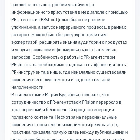
заключалась в построении устойчивого
информационного присутствия в медиаполе с помощью
PR-агентства PRslon. Целью было не разовое
упоминание, а запуск непрерывного процесса, в рамках
которого можно было бы регулярно делиться
экспертизой, расширять знания аудитории о продуктах
и услугах компании и формировать поток целевых
запросов. Особенностью работы с PR-агентством
PRslon стала необходимость доказать эффективность
PR-инструмента в нише, где изначально существовали
сомнения в его окупаемости и содержательной
наполненности.
В своем отзыве Мария Булычёва отмечает, что
сотрудничество с PR-агентством PRslon переросло в
долгосрочный и бесконечный процесс генерации
полезного контента. Несмотря на первоначальные
сомнения относительно измеримости результатов,
практика показала прямую связь между публикациями и
реальными бизнес-показателями: переходами на сайт,