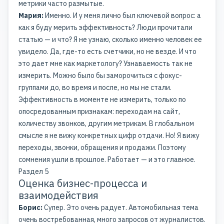
метрики часто размытые.
Мария:
Именно. И у меня лично был ключевой вопрос: а
как я буду мерить эффективность? Люди прочитали
статью — и что? Я не узнаю, сколько именно человек ее
увидело. Да, где-то есть счетчики, но не везде. И что
это дает мне как маркетологу? Узнаваемость так не
измерить. Можно было бы заморочиться с фокус-
группами до, во время и после, но мы не стали.
Эффективность в моменте не измерить, только по
опосредованным признакам: переходам на сайт,
количеству звонков, другим метрикам. В глобальном
смысле я не вижу конкретных цифр отдачи. Но! Я вижу
переходы, звонки, обращения и продажи. Поэтому
сомнения ушли в прошлое. Работает — и это главное.
Раздел 5
Оценка бизнес-процесса и
взаимодействия
Борис:
Супер. Это очень радует. Автомобильная тема
очень востребованная, много запросов от журналистов.