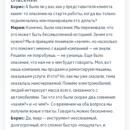
Борис:
А были ли у вас как у представителя клиента
какие-то опасения на старте работы, когда вы только
подключались или планировали это делать?
Мария:
Конечно, были опасения. Мы переживали, что
это может быть бессмысленной историей. Зачем это
нужно? Мы в принципе понимали «зачем», но насколько
это поможет именно с вашей компанией — не знали.
Решили: не попробуешь — не узнаешь. Еще было
опасение, что нам не о чем будет говорить. Мол, вот
наша компания, мы продаем и ремонтируем машины,
оказываем услуги. И что? Но, как мы уже сказали, тема
оказалась неисчерпаемой. Помимо электромобилей,
людей интересует масса всего, связанного с
автомобилями. Так что это были скорее два сомнения:
«зачем?» и «о чем?». Со временем на оба вопроса мы
получили ясные ответы. Говорить можно бесконечно.
Борис:
Да, пиар — инструмент неосязаемый,
долгосрочный, его сложно быстро «пощупать», и