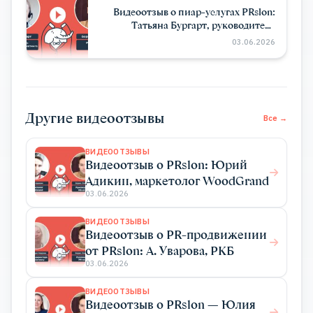
Видеоотзыв о пиар-услугах PRslon:
Татьяна Бургарт, руководитель
департамента маркетинга Impulse
03.06.2026
Device
Другие видеоотзывы
Все →
ВИДЕООТЗЫВЫ
Видеоотзыв о PRslon: Юрий
Адикин, маркетолог WoodGrand
03.06.2026
ВИДЕООТЗЫВЫ
Видеоотзыв о PR-продвижении
от PRslon: А. Уварова, РКБ
03.06.2026
ВИДЕООТЗЫВЫ
Видеоотзыв о PRslon — Юлия