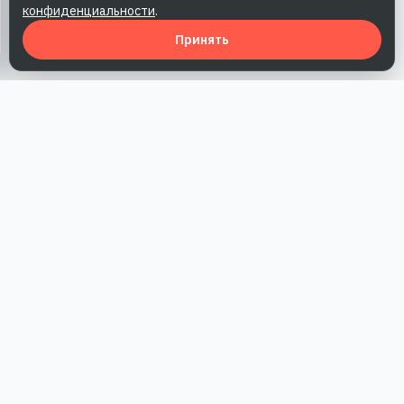
конфиденциальности
.
Принять
Наша работа — повысить доверие к бренду, получить охваты
и альтернативные точки касания и за счет этого улучшить
конверсии в продажи.
*Акция действует при условии приобретения одного из
действующих тарифов компании