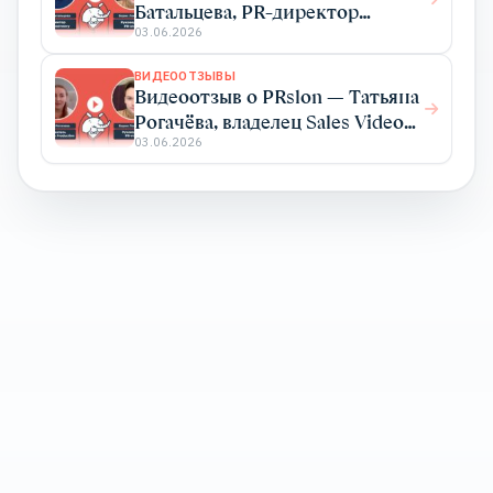
Батальцева, PR-директор
Elma365
03.06.2026
ВИДЕООТЗЫВЫ
Видеоотзыв о PRslon — Татьяна
Рогачёва, владелец Sales Video
Production
03.06.2026