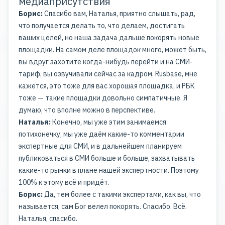
медиаприсутствия
Борис:
Спасибо вам, Наталья, приятно слышать, рад,
что получается делать то, что делаем, достигать
ваших целей, но наша задача дальше покорять новые
площадки. На самом деле площадок много, может быть,
вы вдруг захотите когда-нибудь перейти и на СМИ-
тариф, вы озвучивали сейчас за кадром. Rusbase, мне
кажется, это тоже для вас хорошая площадка, и РБК
тоже — такие площадки довольно симпатичные. Я
думаю, что вполне можно в перспективе.
Наталья:
Конечно, мы уже этим занимаемся
потихонечку, мы уже даём какие-то комментарии
экспертные для СМИ, и в дальнейшем планируем
публиковаться в СМИ больше и больше, захватывать
какие-то рынки в плане нашей экспертности. Поэтому
100% к этому всё и придёт.
Борис:
Да, тем более с такими экспертами, как вы, что
называется, сам Бог велел покорять. Спасибо. Всё.
Наталья, спасибо.