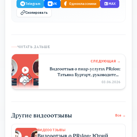
Telegram
VK
Одноклассники
MAX
Скопировать
ЧИТАТЬ ДАЛЬШЕ
СЛЕДУЮЩАЯ →
Видеоотзыв о пиар-услугах PRslon:
Татьяна Бургарт, руководитель
департамента маркетинга Impulse
03.06.2026
Device
Другие видеоотзывы
Все →
ВИДЕООТЗЫВЫ
Видеоотзыв о PRslon: Юрий