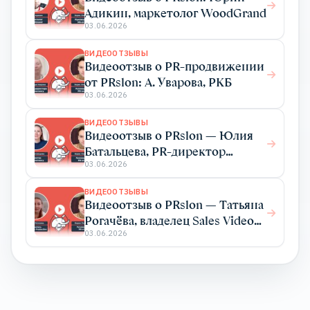
Адикин, маркетолог WoodGrand
03.06.2026
ВИДЕООТЗЫВЫ
Видеоотзыв о PR-продвижении
от PRslon: А. Уварова, РКБ
03.06.2026
ВИДЕООТЗЫВЫ
Видеоотзыв о PRslon — Юлия
Батальцева, PR-директор
Elma365
03.06.2026
ВИДЕООТЗЫВЫ
Видеоотзыв о PRslon — Татьяна
Рогачёва, владелец Sales Video
Production
03.06.2026