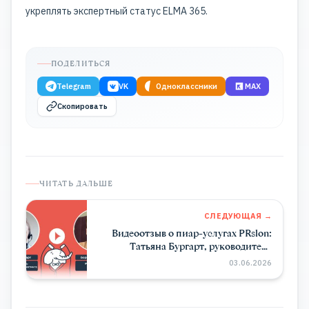
укреплять экспертный статус ELMA 365.
ПОДЕЛИТЬСЯ
Telegram
VK
Одноклассники
MAX
Скопировать
ЧИТАТЬ ДАЛЬШЕ
СЛЕДУЮЩАЯ →
Видеоотзыв о пиар-услугах PRslon:
Татьяна Бургарт, руководитель
департамента маркетинга Impulse
03.06.2026
Device