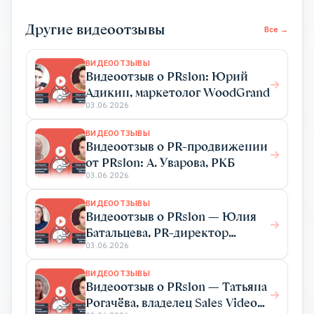
Другие видеоотзывы
Все →
ВИДЕООТЗЫВЫ
Видеоотзыв о PRslon: Юрий
Адикин, маркетолог WoodGrand
03.06.2026
ВИДЕООТЗЫВЫ
Видеоотзыв о PR-продвижении
от PRslon: А. Уварова, РКБ
03.06.2026
ВИДЕООТЗЫВЫ
Видеоотзыв о PRslon — Юлия
Батальцева, PR-директор
Elma365
03.06.2026
ВИДЕООТЗЫВЫ
Видеоотзыв о PRslon — Татьяна
Рогачёва, владелец Sales Video