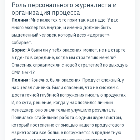
Роль персонального журналиста и
организация процесса
Полина:
Мне кажется, это прям так, как надо. У вас
много экспертов внутри, и именно должен быть
выделенный человек, который всех «дергает»,
собирает.
Борис:
А были ли у тебя опасения, может, не на старте,
а где-то в середине, когда мы стратегию меняли?
Опасения, справимся ли с новой стратегией по выходу в
СМИ tier-1?
Полина:
Конечно, были опасения. Продукт сложный, у
нас целая линейка. Были опасения, что не сможем с
достаточной глубиной погружения писать о продуктах.
И, по сути, решение, когда у нас появился личный
менеджер, оно значительно улучшило результаты.
Появилась стабильная работа с одним журналистом,
который постепенно с помощью нашего продуктового
маркетолога все больше погружается в предметную
область, и материалы получаются качественнее.