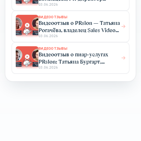
Elma365
03.06.2026
ВИДЕООТЗЫВЫ
Видеоотзыв о PRslon — Татьяна
Рогачёва, владелец Sales Video
Production
03.06.2026
ВИДЕООТЗЫВЫ
Видеоотзыв о пиар-услугах
PRslon: Татьяна Бургарт,
руководитель департамента
03.06.2026
маркетинга Impulse Device