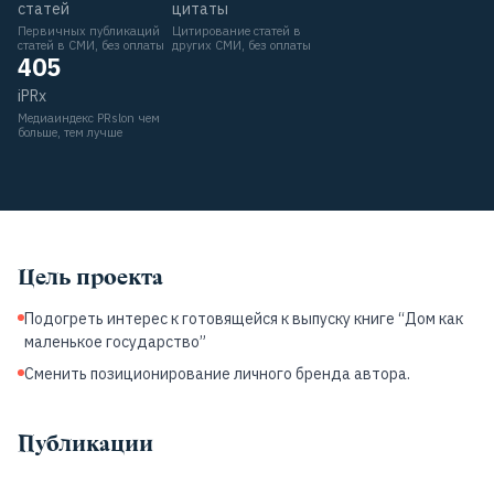
статей
цитаты
Первичных публикаций
Цитирование статей в
статей в СМИ, без оплаты
других СМИ, без оплаты
405
iPRx
Медиаиндекс PRslon чем
больше, тем лучше
Цель проекта
Подогреть интерес к готовящейся к выпуску книге “Дом как
маленькое государство”
Сменить позиционирование личного бренда автора.
Публикации