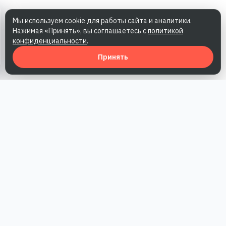
Мы используем cookie для работы сайта и аналитики.
Нажимая «Принять», вы соглашаетесь с
политикой
конфиденциальности
.
Принять
Наша работа — повысить доверие к бренду, получить охваты
и альтернативные точки касания и за счет этого улучшить
конверсии в продажи.