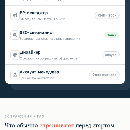
PR-менеджер
СМИ · 200+
Выводит сильные темы в СМИ
SEO-специалист
Поиск
Зашивает запросы на этапе написания
Дизайнер
Визуал
Обложки, инфографика, оформление
Аккаунт-менеджер
Один контакт
Единая точка контакта
ВОЗРАЖЕНИЯ / FAQ
Что обычно
спрашивают
перед стартом