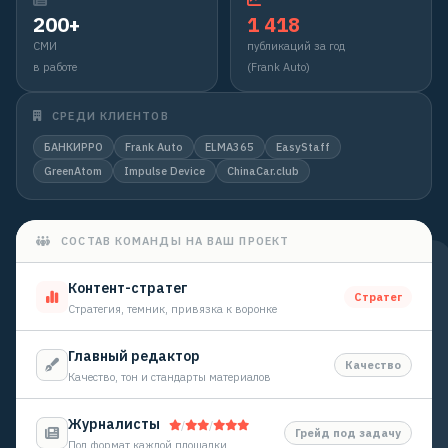
200+
1 418
СМИ
публикаций за год
в работе
(Frank Auto)
СРЕДИ КЛИЕНТОВ
БАНКИРРО
Frank Auto
ELMA365
EasyStaff
GreenAtom
Impulse Device
ChinaCar.club
СОСТАВ КОМАНДЫ НА ВАШ ПРОЕКТ
Контент-стратег
Стратег
Стратегия, темник, привязка к воронке
Главный редактор
Качество
Качество, тон и стандарты материалов
Журналисты
/
/
Грейд под задачу
Под формат каждой площадки