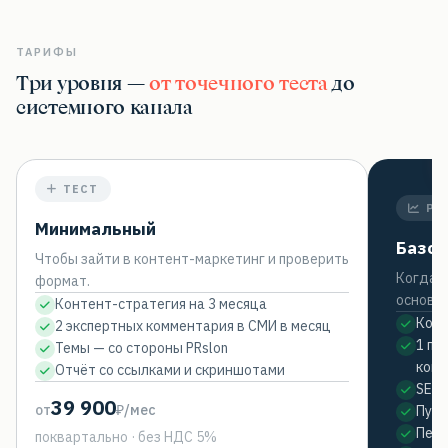
ТАРИФЫ
Три уровня —
от точечного теста
до
системного канала
ТЕСТ
РО
Минимальный
Базо
Чтобы зайти в контент-маркетинг и проверить
Когда к
формат.
основны
Контент-стратегия на 3 месяца
Конт
2 экспертных комментария в СМИ в месяц
1 по
Темы — со стороны PRslon
комм
Отчёт со ссылками и скриншотами
SEO 
39 900
от
₽/мес
Публ
Пере
поквартально · без НДС 5%