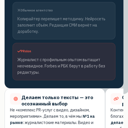
Обычное агентство
Копирайтер перепишет методичку. Нейросеть
заполнит объём. Редакция СМИ вернёт на
доработку.
PRslon
Журналист с профильным опытом вытащит
неочевидное. Forbes и РБК берут в работу без
редактуры.
Делаем только тексты — это
Си
осознанный выбор
ре
Не «комплекс PR-услуг с видео, дизайном,
Контент-
мероприятиями». Делаем то, в чём мы
№1 на
блогах. 
рынке:
журналистские материалы. Видео и
делает и