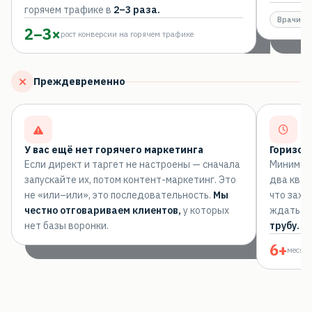
горячем трафике в
2–3 раза.
Врачи
2–3×
рост конверсии на горячем трафике
Преждевременно
У вас ещё нет горячего маркетинга
Горизон
Если директ и таргет не настроены — сначала
Минимал
запускайте их, потом контент-маркетинг. Это
два квар
не «или–или», это последовательность.
Мы
что захо
честно отговариваем клиентов,
у которых
ждать ре
нет базы воронки.
трубу.
Лу
6+
месяц