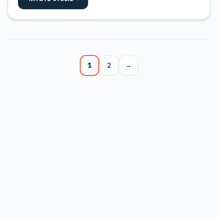
1
2
→