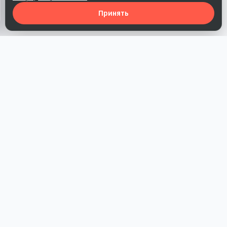
Принять
Наша работа — повысить доверие к бренду, получить охваты
и альтернативные точки касания и за счет этого улучшить
конверсии в продажи.
*Акция действует при условии приобретения одного из
действующих тарифов компании
РАЗДЕЛЫ