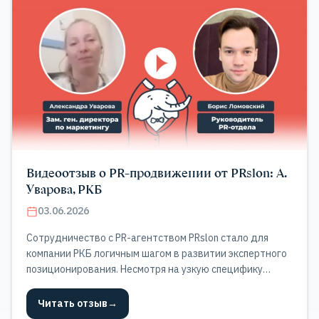
Видеоотзыв о PR-продвижении от PRslon: А.
Уварова, РКБ
03.06.2026
Сотрудничество с PR-агентством PRslon стало для
компании РКБ логичным шагом в развитии экспертного
позиционирования. Несмотря на узкую специфику
отрасли, совместная работа уже в первые месяцы
принесла значимый результат в виде большого
Читать отзыв
→
количества экспертных комментариев в СМИ.