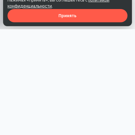
Нажимая «Принять», вы соглашаетесь с
политикой
конфиденциальности
.
Принять
Наша работа — повысить доверие к бренду, получить охваты
и альтернативные точки касания и за счет этого улучшить
конверсии в продажи.
*Акция действует при условии приобретения одного из
действующих тарифов компании