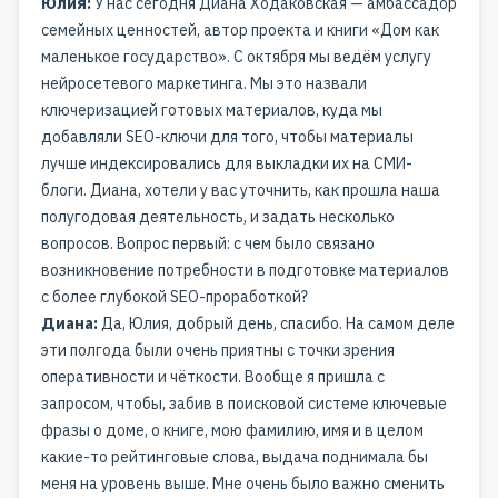
Юлия:
У нас сегодня Диана Ходаковская — амбассадор
семейных ценностей, автор проекта и книги «Дом как
маленькое государство». С октября мы ведём услугу
нейросетевого маркетинга. Мы это назвали
ключеризацией готовых материалов, куда мы
добавляли SEO-ключи для того, чтобы материалы
лучше индексировались для выкладки их на СМИ-
блоги. Диана, хотели у вас уточнить, как прошла наша
полугодовая деятельность, и задать несколько
вопросов. Вопрос первый: с чем было связано
возникновение потребности в подготовке материалов
с более глубокой SEO-проработкой?
Диана:
Да, Юлия, добрый день, спасибо. На самом деле
эти полгода были очень приятны с точки зрения
оперативности и чёткости. Вообще я пришла с
запросом, чтобы, забив в поисковой системе ключевые
фразы о доме, о книге, мою фамилию, имя и в целом
какие-то рейтинговые слова, выдача поднимала бы
меня на уровень выше. Мне очень было важно сменить