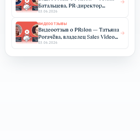
Батальцева, PR-директор
Elma365
03.06.2026
ВИДЕООТЗЫВЫ
Видеоотзыв о PRslon — Татьяна
Рогачёва, владелец Sales Video
Production
03.06.2026