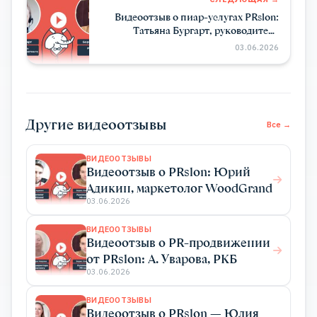
Видеоотзыв о пиар-услугах PRslon:
Татьяна Бургарт, руководитель
департамента маркетинга Impulse
03.06.2026
Device
Другие видеоотзывы
Все →
ВИДЕООТЗЫВЫ
Видеоотзыв о PRslon: Юрий
Адикин, маркетолог WoodGrand
03.06.2026
ВИДЕООТЗЫВЫ
Видеоотзыв о PR-продвижении
от PRslon: А. Уварова, РКБ
03.06.2026
ВИДЕООТЗЫВЫ
Видеоотзыв о PRslon — Юлия