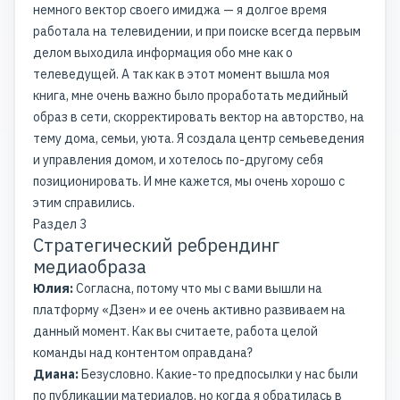
немного вектор своего имиджа — я долгое время
работала на телевидении, и при поиске всегда первым
делом выходила информация обо мне как о
телеведущей. А так как в этот момент вышла моя
книга, мне очень важно было проработать медийный
образ в сети, скорректировать вектор на авторство, на
тему дома, семьи, уюта. Я создала центр семьеведения
и управления домом, и хотелось по-другому себя
позиционировать. И мне кажется, мы очень хорошо с
этим справились.
Раздел 3
Стратегический ребрендинг
медиаобраза
Юлия:
Согласна, потому что мы с вами вышли на
платформу «Дзен» и ее очень активно развиваем на
данный момент. Как вы считаете, работа целой
команды над контентом оправдана?
Диана:
Безусловно. Какие-то предпосылки у нас были
по публикации материалов, но когда я обратилась в