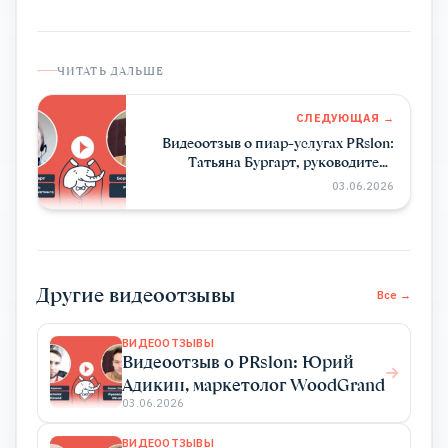
ЧИТАТЬ ДАЛЬШЕ
СЛЕДУЮЩАЯ →
Видеоотзыв о пиар-услугах PRslon:
Татьяна Бургарт, руководитель
департамента маркетинга Impulse
03.06.2026
Device
Другие видеоотзывы
Все →
ВИДЕООТЗЫВЫ
Видеоотзыв о PRslon: Юрий
Адикин, маркетолог WoodGrand
03.06.2026
ВИДЕООТЗЫВЫ