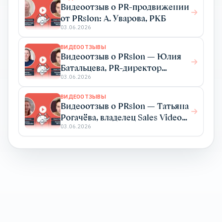
Видеоотзыв о PR-продвижении
от PRslon: А. Уварова, РКБ
03.06.2026
ВИДЕООТЗЫВЫ
Видеоотзыв о PRslon — Юлия
Батальцева, PR-директор
Elma365
03.06.2026
ВИДЕООТЗЫВЫ
Видеоотзыв о PRslon — Татьяна
Рогачёва, владелец Sales Video
Production
03.06.2026