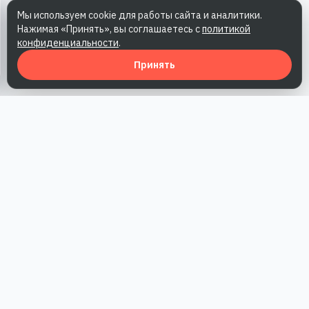
Мы используем cookie для работы сайта и аналитики.
Нажимая «Принять», вы соглашаетесь с
политикой
конфиденциальности
.
Принять
Наша работа — повысить доверие к бренду, получить охваты
и альтернативные точки касания и за счет этого улучшить
конверсии в продажи.
*Акция действует при условии приобретения одного из