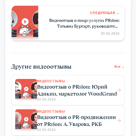
СЛЕДУЮЩАЯ →
Видеоотзыв о пиар-услугах PRslon:
Татьяна Бургарт, руководитель
департамента маркетинга Impulse
03.06.2026
Device
Другие видеоотзывы
Все →
ВИДЕООТЗЫВЫ
Видеоотзыв о PRslon: Юрий
Адикин, маркетолог WoodGrand
03.06.2026
ВИДЕООТЗЫВЫ
Видеоотзыв о PR-продвижении
от PRslon: А. Уварова, РКБ
03.06.2026