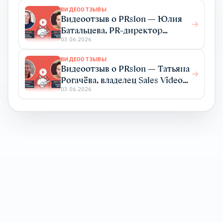
ВИДЕООТЗЫВЫ
Видеоотзыв о PRslon — Юлия
Батальцева, PR-директор
Elma365
03.06.2026
ВИДЕООТЗЫВЫ
Видеоотзыв о PRslon — Татьяна
Рогачёва, владелец Sales Video
Production
03.06.2026