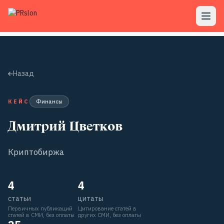
Назад
КЕЙС
Финансы
Дмитрий Цветков
Криптобиржа
4
4
статьи
цитаты
Первичных публикаций
Цитирование статей в
статей в СМИ, без оплаты
других СМИ, без оплаты