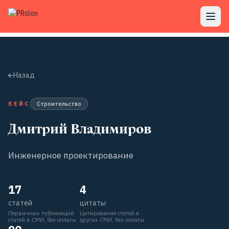
Назад
КЕЙС
Строительство
Дмитрий Владимиров
Инженерное проектирование
17
4
статей
цитаты
Первичных публикаций
Цитирование статей в
статей в СМИ, без оплаты
других СМИ, без оплаты