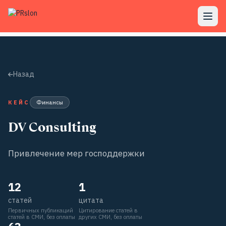
Назад
КЕЙС
Финансы
DV Consulting
Привлечение мер господдержки
12
1
статей
цитата
Первичных публикаций
Цитирование статей в
статей в СМИ, без оплаты
других СМИ, без оплаты