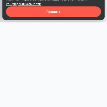
конфиденциальности
.
Принять
Наша работа — повысить доверие к бренду, получить охваты
и альтернативные точки касания и за счет этого улучшить
конверсии в продажи.
*Акция действует при условии приобретения одного из
действующих тарифов компании