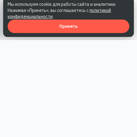
Мы используем cookie для работы сайта и аналитики.
Нажимая «Принять», вы соглашаетесь с
политикой
конфиденциальности
.
Принять
Наша работа — повысить доверие к бренду, получить охваты
и альтернативные точки касания и за счет этого улучшить
конверсии в продажи.
*Акция действует при условии приобретения одного из
действующих тарифов компании