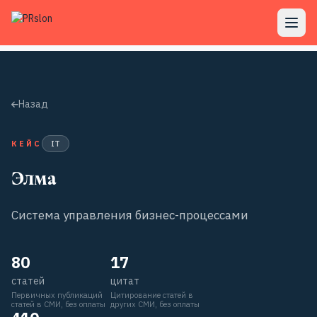
Назад
КЕЙС
IT
Элма
Система управления бизнес-процессами
80
17
статей
цитат
Первичных публикаций
Цитирование статей в
статей в СМИ, без оплаты
других СМИ, без оплаты