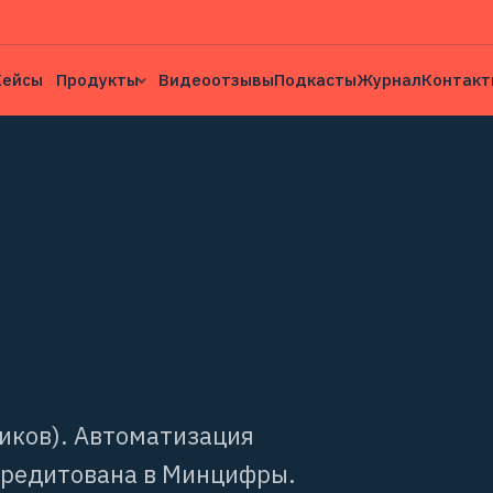
Кейсы
Продукты
Видеоотзывы
Подкасты
Журнал
Контакт
чиков). Автоматизация
ккредитована в Минцифры.