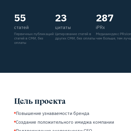
55
23
287
статей
цитаты
iPRx
Первичных публикаций
Цитирование статей в
Медиаиндекс PRslo
статей в СМИ, без
других СМИ, без оплаты
чем больше, тем луч
оплаты
Цель проекта
Повышение узнаваемости бренда
Создание положительного имиджа компании
Подтверждение экспертности СЕО