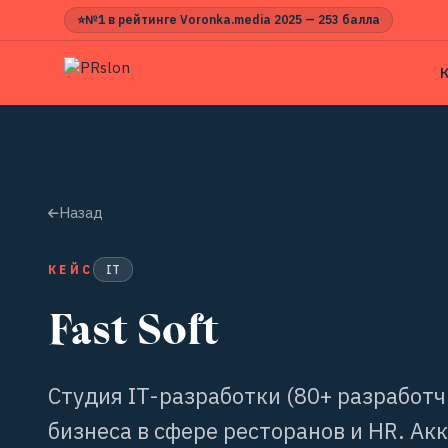
⭐
№1 в рейтинге Voronka.media 2025 — 253 балла
Назад
КЕЙС
IT
Fast Soft
Студия IT-разработки (80+ разработ
бизнеса в сфере ресторанов и HR. А