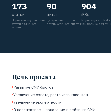
173
90
904
статьи
цитат
iPRx
Первичных публикаций
Цитирование статей в
Медиаиндекс PRslo
статей в СМИ, без
других СМИ, без оплаты
чем больше, тем луч
оплаты
Цель проекта
Развитие СМИ-блогов
Увеличение охвата, рост числа клиентов
Увеличение экспертности
В перспективе – попадание в рейтинги СМИ