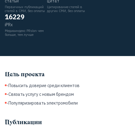
статьи
цитат
Первичных публикаций
Цитирование статей в
статей в СМИ, без оплаты
других СМИ, без оплаты
16229
iPRx
Медиаиндекс PRslon чем
больше, тем лучше
Цель проекта
-Повысить доверие среди клиентов
-Связать услугу с новым брендом
-Популяризировать электромобили
Публикации