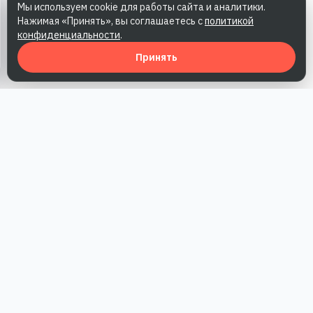
Мы используем cookie для работы сайта и аналитики.
Нажимая «Принять», вы соглашаетесь с
политикой
конфиденциальности
.
Принять
Наша работа — повысить доверие к бренду, получить охваты
и альтернативные точки касания и за счет этого улучшить
конверсии в продажи.
*Акция действует при условии приобретения одного из
действующих тарифов компании