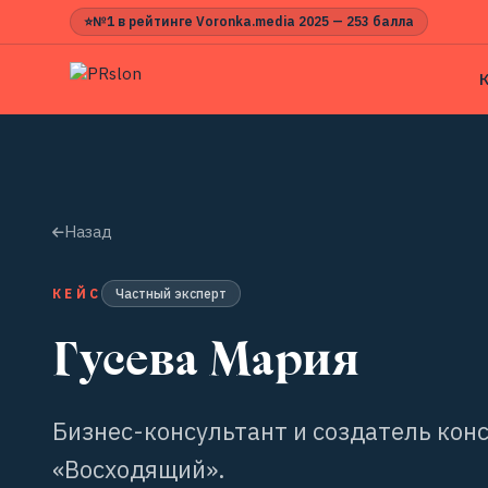
⭐
№1 в рейтинге Voronka.media 2025 — 253 балла
Назад
КЕЙС
Частный эксперт
Гусева Мария
Бизнес-консультант и создатель кон
«Восходящий».