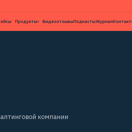
Кейсы
Продукты
Видеоотзывы
Подкасты
Журнал
Контакт
салтинговой компании