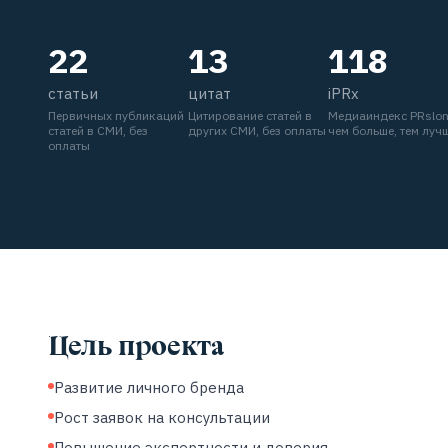
22
13
118
статьи
цитат
iPRx
Первичных публикаций
Цитирование статей в
Медиаиндекс PRslo
статей в СМИ, без
других СМИ, без оплаты
чем больше, тем луч
оплаты
Цель проекта
Развитие личного бренда
Рост заявок на консультации
Повышение экспертности и доверия