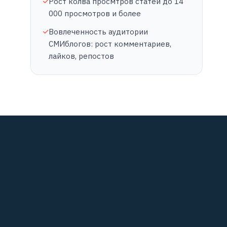
Рост колва просмтров статей до 14
000 просмотров и более
Вовлеченность аудитории
СМИблогов: рост комментариев,
лайков, репостов