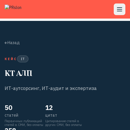
Назад
КЕЙС
IT
КТ АЛП
ИТ-аутсорсинг, ИТ-аудит и экспертиза
50
12
статей
цитат
Первичных публикаций
Цитирование статей в
статей в СМИ, без оплаты
других СМИ, без оплаты