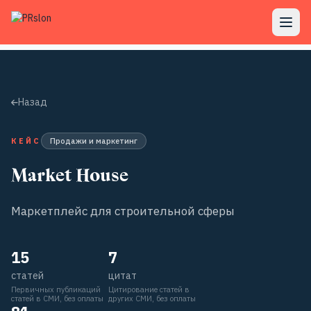
Назад
КЕЙС
Продажи и маркетинг
Market House
Маркетплейс для строительной сферы
15
7
статей
цитат
Первичных публикаций
Цитирование статей в
статей в СМИ, без оплаты
других СМИ, без оплаты