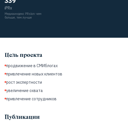
339
iPRx
Медиаиндекс PRslon чем
больше, тем лучше
Цель проекта
продвижение в СМИблогах
привлечение новых клиентов
рост экспертности
увеличение охвата
привлечение сотрудников
Публикации