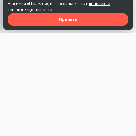
Нажимая «Принять», вы соглашаетесь с
политикой
конфиденциальности
.
Принять
Наша работа — повысить доверие к бренду, получить охваты
и альтернативные точки касания и за счет этого улучшить
конверсии в продажи.
*Акция действует при условии приобретения одного из
действующих тарифов компании