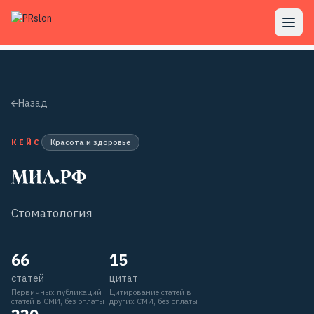
Назад
КЕЙС
Красота и здоровье
МИА.РФ
Стоматология
66
15
статей
цитат
Первичных публикаций
Цитирование статей в
статей в СМИ, без оплаты
других СМИ, без оплаты