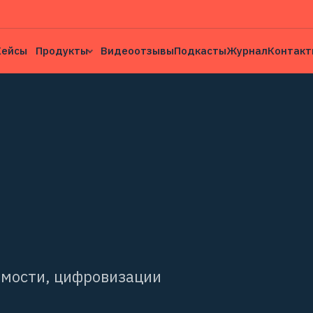
Кейсы
Продукты
Видеоотзывы
Подкасты
Журнал
Контакт
имости, цифровизации