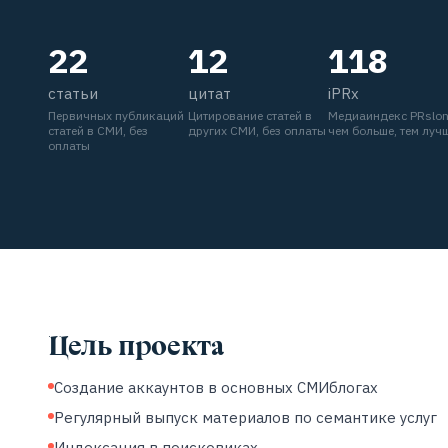
22
12
118
статьи
цитат
iPRx
Первичных публикаций
Цитирование статей в
Медиаиндекс PRslo
статей в СМИ, без
других СМИ, без оплаты
чем больше, тем луч
оплаты
Цель проекта
Создание аккаунтов в основных СМИблогах
Регулярный выпуск материалов по семантике услуг
Индексация в поисковиках