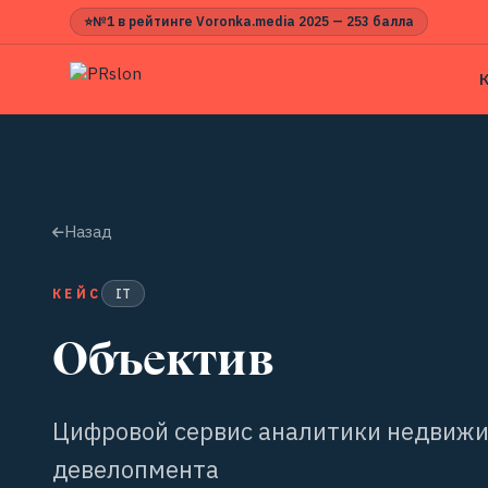
⭐
№1 в рейтинге Voronka.media 2025 — 253 балла
Назад
КЕЙС
IT
Объектив
Цифровой сервис аналитики недвиж
девелопмента