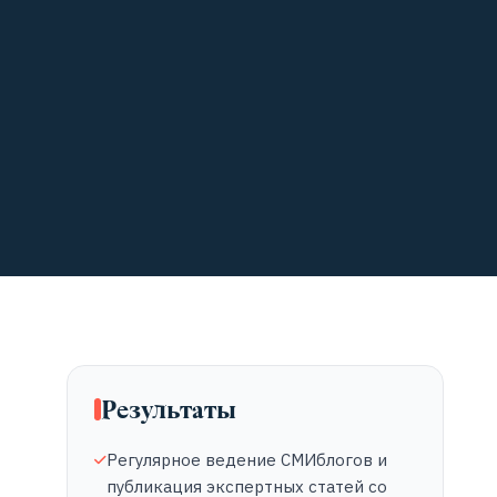
Результаты
Регулярное ведение СМИблогов и
публикация экспертных статей со