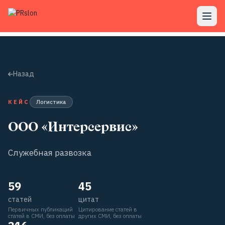
Назад
КЕЙС
Логистика
ООО «Интерсервис»
Служебная развозка
59
45
статей
цитат
Первичных публикаций
Цитирование статей в
статей в СМИ, без оплаты
других СМИ, без оплаты