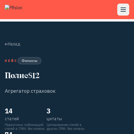
Назад
КЕЙС
Финансы
Полис812
Агрегатор страховок
14
3
статей
цитаты
Первичных публикаций
Цитирование статей в
статей в СМИ, без оплаты
других СМИ, без оплаты