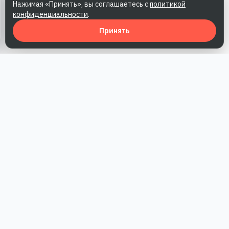
Нажимая «Принять», вы соглашаетесь с
политикой
конфиденциальности
.
Принять
Наша работа — повысить доверие к бренду, получить охваты
и альтернативные точки касания и за счет этого улучшить
конверсии в продажи.
*Акция действует при условии приобретения одного из
действующих тарифов компании