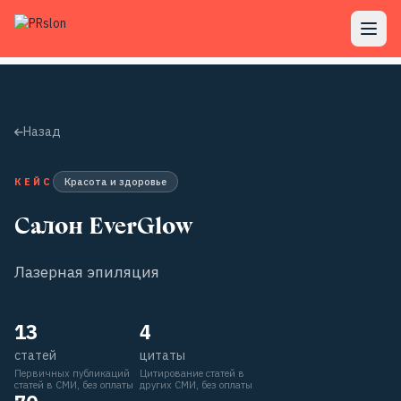
Назад
КЕЙС
Красота и здоровье
Салон EverGlow
Лазерная эпиляция
13
4
статей
цитаты
Первичных публикаций
Цитирование статей в
статей в СМИ, без оплаты
других СМИ, без оплаты