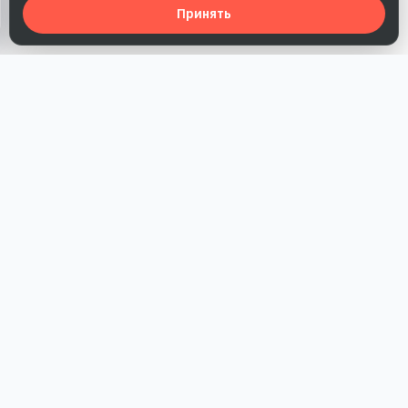
Принять
Наша работа — повысить доверие к бренду, получить охваты
и альтернативные точки касания и за счет этого улучшить
конверсии в продажи.
*Акция действует при условии приобретения одного из
действующих тарифов компании
РАЗДЕЛЫ