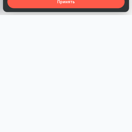
Принять
Наша работа — повысить доверие к бренду, получить охваты
и альтернативные точки касания и за счет этого улучшить
конверсии в продажи.
*Акция действует при условии приобретения одного из
действующих тарифов компании
РАЗДЕЛЫ