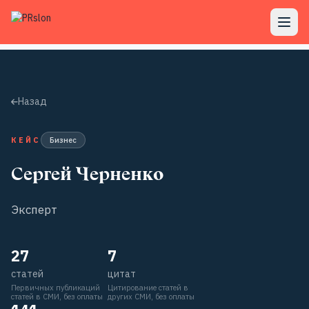
Назад
КЕЙС
Бизнес
Сергей Черненко
Эксперт
27
7
статей
цитат
Первичных публикаций
Цитирование статей в
статей в СМИ, без оплаты
других СМИ, без оплаты