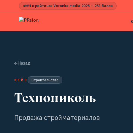
⭐
№1 в рейтинге Voronka.media 2025 — 253 балла
Назад
КЕЙС
Строительство
Технониколь
Продажа стройматериалов