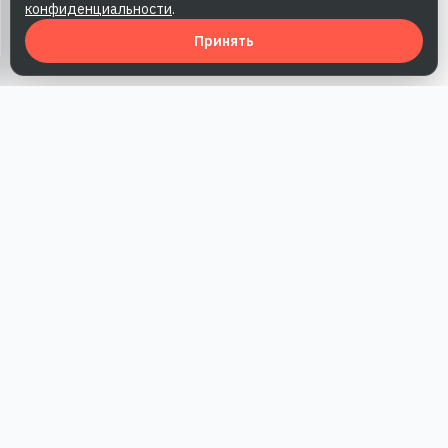
конфиденциальности
.
Принять
Наша работа — повысить доверие к бренду, получить охваты
и альтернативные точки касания и за счет этого улучшить
конверсии в продажи.
*Акция действует при условии приобретения одного из
действующих тарифов компании