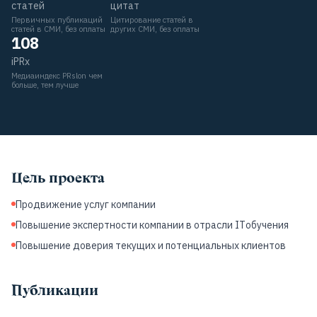
статей
цитат
Первичных публикаций
Цитирование статей в
статей в СМИ, без оплаты
других СМИ, без оплаты
108
iPRx
Медиаиндекс PRslon чем
больше, тем лучше
Цель проекта
Продвижение услуг компании
Повышение экспертности компании в отрасли ITобучения
Повышение доверия текущих и потенциальных клиентов
Публикации