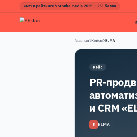
⭐
№1 в рейтинге Voronka.media 2025 — 253 балла
Главная
Кейсы
ELMA
Кейс
PR-продв
автомати
и CRM «E
ELMA
E