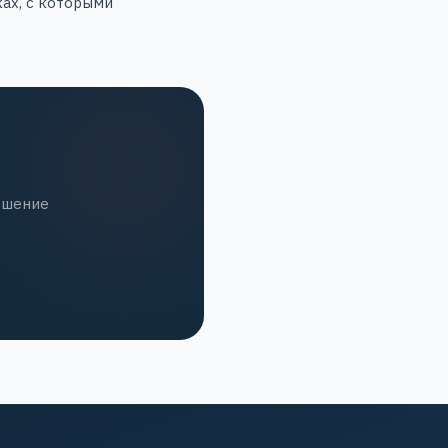
ках, с которыми
ешение