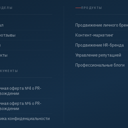
ЗДЕЛЫ
ПРОДУКТЫ
ал
Продвижение личного бре
оотзывы
Контент-маркетинг
ы
Продвижение HR-бренда
акты
Управление репутацией
Профессиональные блоги
КУМЕНТЫ
чная оферта №4 о PR-
овождении
чная оферта №6 о PR-
овождении
ика конфиденциальности