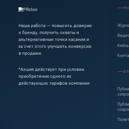
РА
Наша работа — повысить доверие
Журн
к бренду, получить охваты и
Виде
альтернативные точки касания и
Кейс
за счет этого улучшить конверсии
в продажи.
Конт
*Акция действует при условии
ДО
приобретения одного из
действующих тарифов компании
Публи
сопр
Публи
сопр
Полит