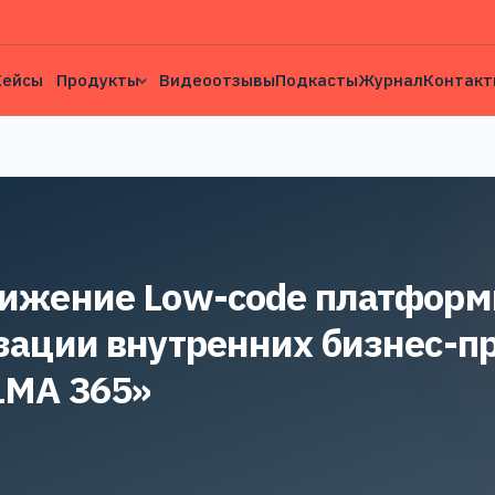
Кейсы
Продукты
Видеоотзывы
Подкасты
Журнал
Контакт
ижение Low-code платформ
зации внутренних бизнес-п
LMA 365»