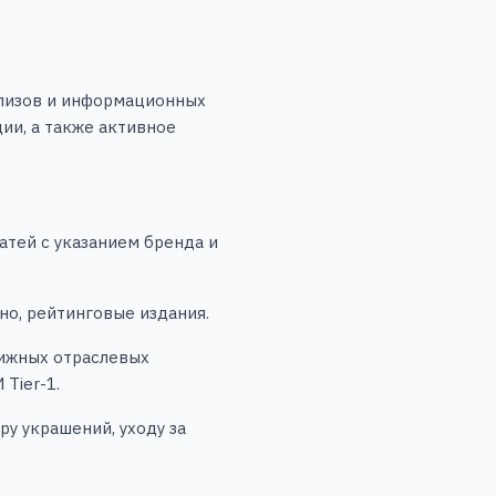
релизов и информационных
ии, а также активное
атей с указанием бренда и
но, рейтинговые издания.
тижных отраслевых
Tier-1.
у украшений, уходу за