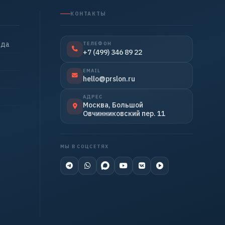
КОНТАКТЫ
нда
ТЕЛЕФОН
+7 (499) 346 89 22
EMAIL
hello@prslon.ru
АДРЕС
Москва, Большой
Овчинниковский пер. 11
МЫ В СОЦСЕТЯХ