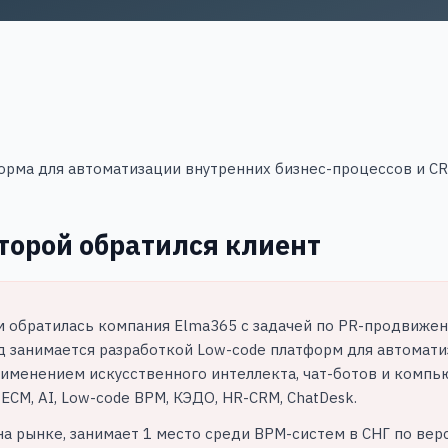
орма для автоматизации внутренних бизнес-процессов и C
оторой обратился клиент
ам обратилась компания Elma365 с задачей по PR-продвиже
д занимается разработкой Low-code платформ для автомати
рименением искусственного интеллекта, чат-ботов и компь
ECM, AI, Low-code BPM, КЭДО, HR-CRM, ChatDesk.
на рынке, занимает 1 место среди BPM-систем в СНГ по верси