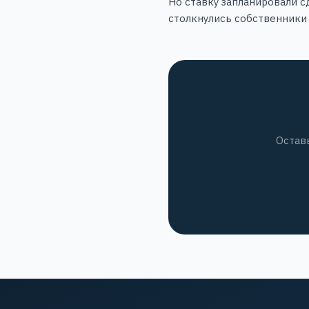
Но ставку запланировали с
столкнулись собственники 
Остав