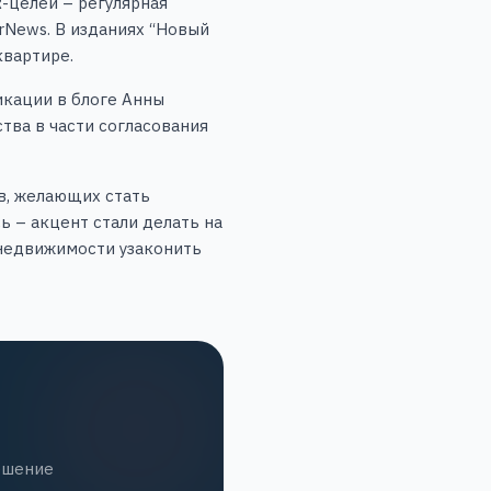
-целей – регулярная
orNews. В изданиях “Новый
квартире.
икации в блоге Анны
тва в части согласования
в, желающих стать
 – акцент стали делать на
 недвижимости узаконить
ешение