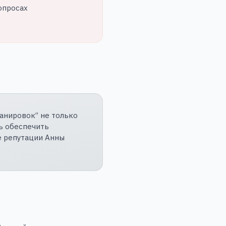
опросах
анировок” не только
ь обеспечить
е репутации Анны