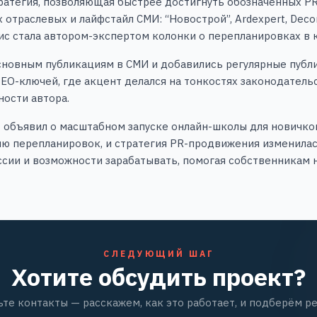
ратегия, позволяющая быстрее достигнуть обозначенных PR
 отраслевых и лайфстайл СМИ: “Новострой”, Ardexpert, Dec
гис стала автором-экспертом колонки о перепланировках в 
основным публикациям в СМИ и добавились регулярные публ
SEO-ключей, где акцент делался на тонкостях законодательс
ности автора.
т объявил о масштабном запуске онлайн-школы для новичко
ю перепланировок, и стратегия PR-продвижения изменилась
ссии и возможности зарабатывать, помогая собственникам
СЛЕДУЮЩИЙ ШАГ
Хотите обсудить проект?
ьте контакты — расскажем, как это работает, и подберём р