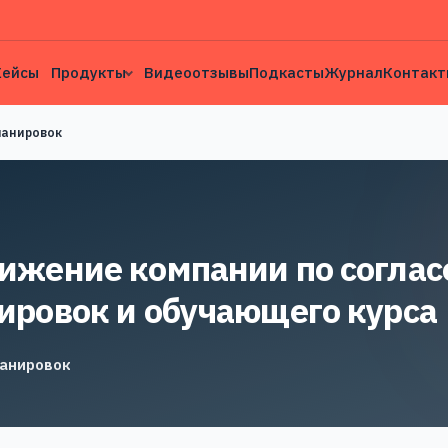
Кейсы
Продукты
Видеоотзывы
Подкасты
Журнал
Контакт
ланировок
ижение компании по согла
ировок и обучающего курса
анировок