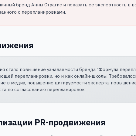
личный бренд Анны Страгис и показать ее экспертность в в
занного с перепланировками.
вижения
я стало повышение узнаваемости бренда “Формула перепл
ующей перепланировки, но и как онлайн-школы. Требовалос
вие в медиа, повышение цитируемости эксперта, повышени
ста по согласованию перепланировок.
ализации PR-продвижения