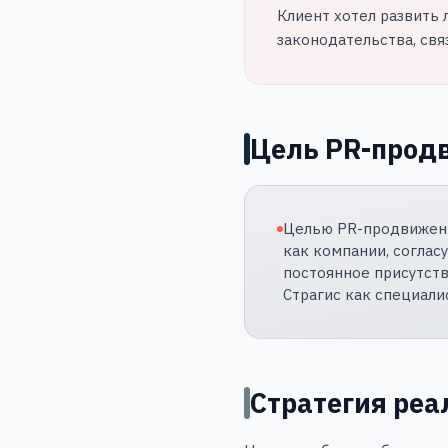
Клиент хотел развить 
законодательства, свя
Цель PR-прод
Целью PR-продвижени
как компании, соглас
постоянное присутст
Страгис как специали
Стратегия ре