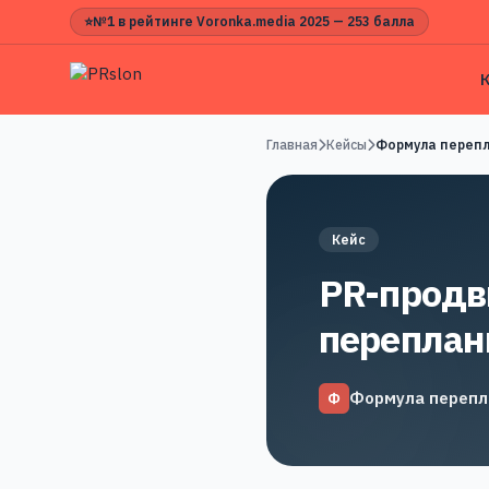
⭐
№1 в рейтинге Voronka.media 2025 — 253 балла
Главная
Кейсы
Формула переп
Кейс
PR-продв
переплан
Формула перепл
Ф