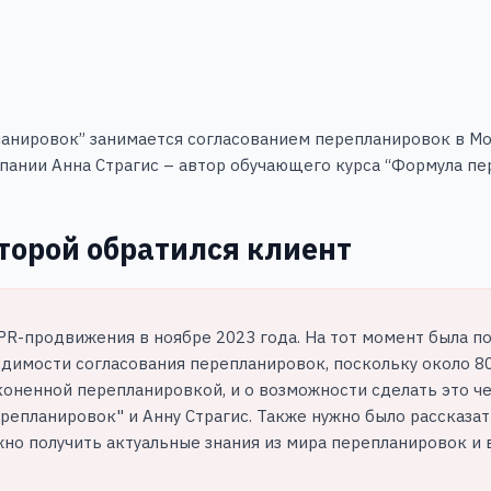
анировок” занимается согласованием перепланировок в М
пании Анна Страгис – автор обучающего курса “Формула пе
оторой обратился клиент
PR-продвижения в ноябре 2023 года. На тот момент была п
одимости согласования перепланировок, поскольку около 
коненной перепланировкой, и о возможности сделать это ч
репланировок" и Анну Страгис. Также нужно было рассказа
ожно получить актуальные знания из мира перепланировок 