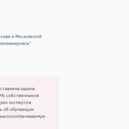
оскве и Московской
репланировок”.
оставлена задача
80% собственников
ерез экспертов
ть об обучающих
и высокооплачиваемую