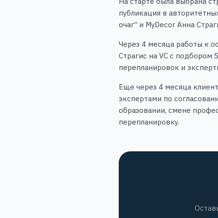
На старте была выбрана ст
публикация в авторитетных
очаг” и MyDecor Анна Стра
Через 4 месяца работы к 
Страгис на VC с подбором 
перепланировок и эксперт
Еще через 4 месяца клиен
экспертами по согласовани
образовании, смене профе
перепланировку.
Остав