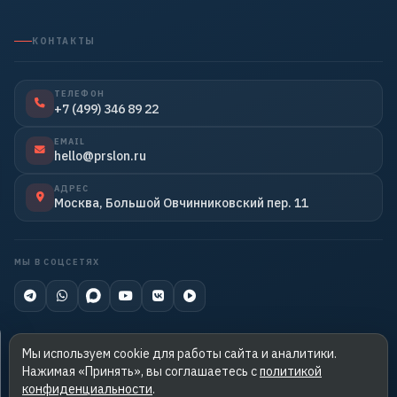
КОНТАКТЫ
ТЕЛЕФОН
+7 (499) 346 89 22
EMAIL
hello@prslon.ru
АДРЕС
Москва, Большой Овчинниковский пер. 11
МЫ В СОЦСЕТЯХ
Мы используем cookie для работы сайта и аналитики.
Нажимая «Принять», вы соглашаетесь с
политикой
© 2026 PRslon. Все права защищены.
конфиденциальности
.