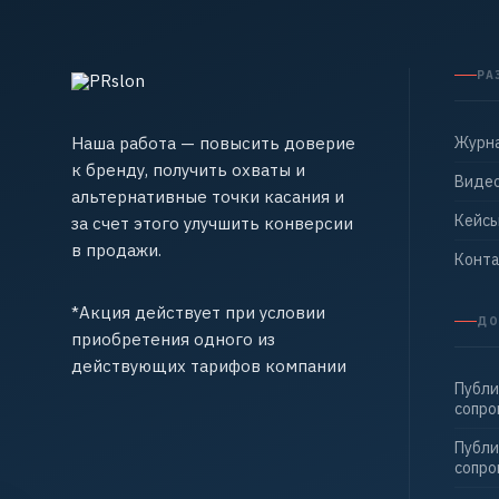
РА
Наша работа — повысить доверие
Журн
к бренду, получить охваты и
Виде
альтернативные точки касания и
Кейс
за счет этого улучшить конверсии
в продажи.
Конт
*Акция действует при условии
ДО
приобретения одного из
действующих тарифов компании
Публи
сопр
Публи
сопр