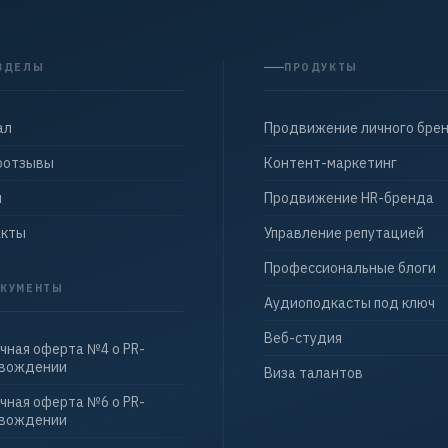
ЗДЕЛЫ
ПРОДУКТЫ
ал
Продвижение личного бре
оотзывы
Контент-маркетинг
ы
Продвижение HR-бренда
акты
Управление репутацией
Профессиональные блоги
КУМЕНТЫ
Аудиоподкасты под ключ
Веб-студия
чная оферта №4 о PR-
овождении
Виза талантов
чная оферта №6 о PR-
овождении