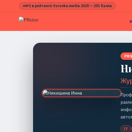
⭐
№1 в рейтинге Voronka.media 2025 — 253 балла
PR
Н
Жу
Проф
разл
инфо
авто
IT