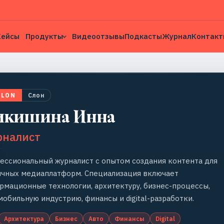
Кейсы
Продукты
Видеоотзывы
Подкасты
Журнал
Контакт
SLON
Слон
икишина Инна
рналист
ессиональный журналист с опытом создания контента для
ичных медиаплатформ. Специализация включает
рмационные технологии, архитектуру, бизнес-процессы,
мобильную индустрию, финансы и digital-разработки.
Архитектура
Бизнес
Авто
Финансы
Digital