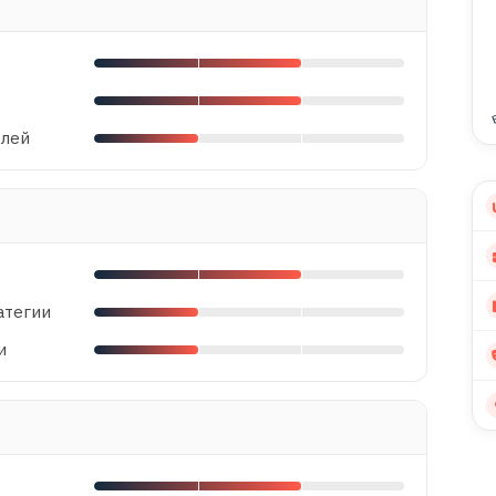
елей
атегии
и