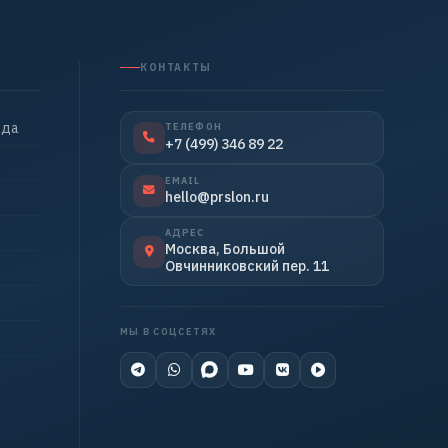
КОНТАКТЫ
нда
ТЕЛЕФОН
+7 (499) 346 89 22
EMAIL
hello@prslon.ru
АДРЕС
Москва, Большой
Овчинниковский пер. 11
МЫ В СОЦСЕТЯХ