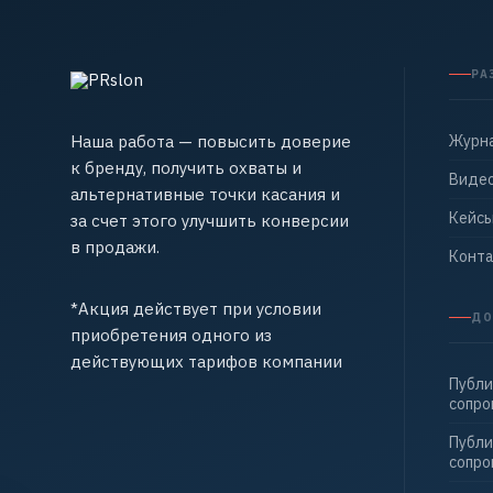
РА
Наша работа — повысить доверие
Журн
к бренду, получить охваты и
Виде
альтернативные точки касания и
Кейс
за счет этого улучшить конверсии
в продажи.
Конт
*Акция действует при условии
ДО
приобретения одного из
действующих тарифов компании
Публи
сопр
Публи
сопр