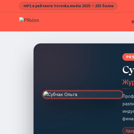
⭐
№1 в рейтинге Voronka.media 2025 — 253 балла
PR
Су
Жу
Проф
разл
инду
фина
Здо