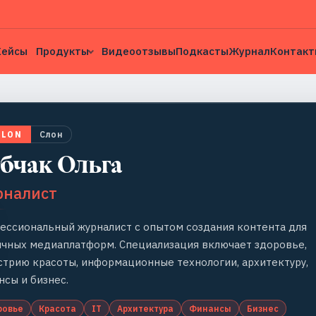
Кейсы
Продукты
Видеоотзывы
Подкасты
Журнал
Контакт
SLON
Слон
бчак Ольга
рналист
ессиональный журналист с опытом создания контента для
ичных медиаплатформ. Специализация включает здоровье,
стрию красоты, информационные технологии, архитектуру,
нсы и бизнес.
ровье
Красота
IT
Архитектура
Финансы
Бизнес