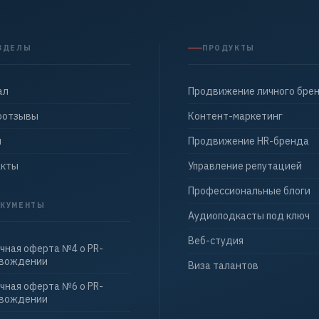
ЗДЕЛЫ
ПРОДУКТЫ
ал
Продвижение личного бре
оотзывы
Контент-маркетинг
ы
Продвижение HR-бренда
акты
Управление репутацией
Профессиональные блоги
КУМЕНТЫ
Аудиоподкасты под ключ
Веб-студия
чная оферта №4 о PR-
овождении
Виза талантов
чная оферта №6 о PR-
овождении