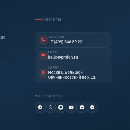
КОНТАКТЫ
нда
ТЕЛЕФОН
+7 (499) 346 89 22
EMAIL
hello@prslon.ru
АДРЕС
Москва, Большой
Овчинниковский пер. 11
МЫ В СОЦСЕТЯХ