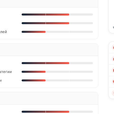
елей
атегии
и