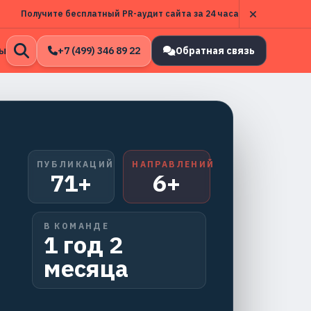
Получите бесплатный PR-аудит сайта за 24 часа
ы
+7 (499) 346 89 22
Обратная связь
Открыть
поиск
ПУБЛИКАЦИЙ
НАПРАВЛЕНИЙ
71+
6+
В КОМАНДЕ
1 год 2
месяца