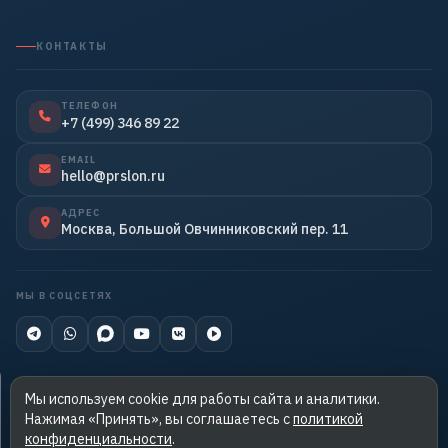
КОНТАКТЫ
ТЕЛЕФОН
+7 (499) 346 89 22
EMAIL
hello@prslon.ru
АДРЕС
Москва, Большой Овчинниковский пер. 11
МЫ В СОЦСЕТЯХ
Мы используем cookie для работы сайта и аналитики.
Нажимая «Принять», вы соглашаетесь с
политикой
© 2026 PRslon. Все права защищены.
конфиденциальности
.