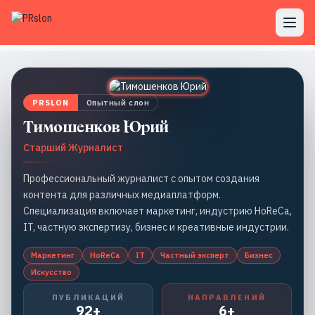
PRSLON
Опытный слон
Тимошенков Юрий
Старший Журналист
Профессиональный журналист с опытом создания
контента для различных медиаплатформ.
Специализация включает маркетинг, индустрию HoReCa,
IT, частную экспертизу, бизнес и креативные индустрии.
Маркетинг
HoReCa
IT
Частный эксперт
Бизнес
Искусство
ПУБЛИКАЦИЙ
НАПРАВЛЕНИЙ
92+
6+