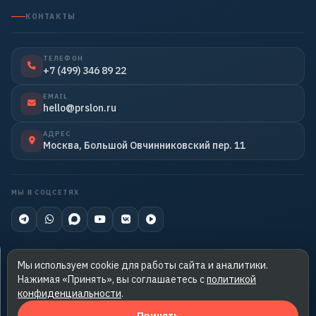
КОНТАКТЫ
ТЕЛЕФОН
+7 (499) 346 89 22
EMAIL
hello@prslon.ru
АДРЕС
Москва, Большой Овчинниковский пер. 11
МЫ В СОЦСЕТЯХ
Мы используем cookie для работы сайта и аналитики.
Нажимая «Принять», вы соглашаетесь с
политикой
© 2026 PRslon. Все права защищены.
конфиденциальности
.
Копирование материалов запрещено.