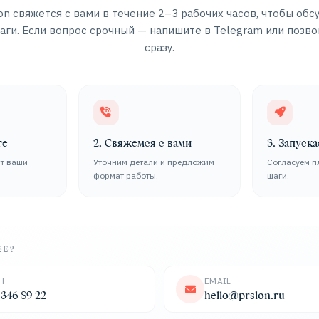
n свяжется с вами в течение 2–3 рабочих часов, чтобы обс
ги. Если вопрос срочный — напишите в Telegram или позво
сразу.
те
2. Свяжемся с вами
3. Запуск
т ваши
Уточним детали и предложим
Согласуем п
формат работы.
шаги.
ЕЕ?
Н
EMAIL
 346 89 22
hello@prslon.ru