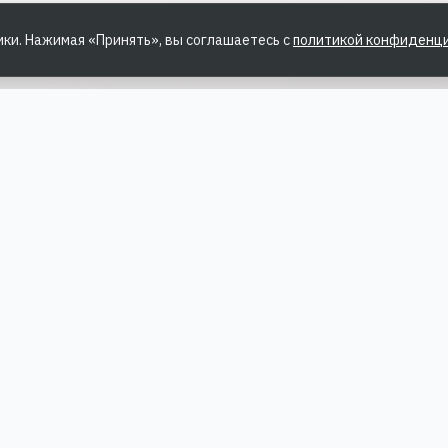
ики. Нажимая «Принять», вы соглашаетесь с
политикой конфиденц
ЗДЕЛЫ
ПРОДУКТЫ
ал
Продвижение личного бре
оотзывы
Контент-маркетинг
ы
Продвижение HR-бренда
акты
Управление репутацией
Профессиональные блоги
КУМЕНТЫ