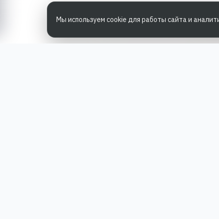
Мы используем cookie для работы сайта и аналит
РА
Наша работа — повысить доверие
Журн
к бренду, получить охваты и
Виде
альтернативные точки касания и
Кейс
за счет этого улучшить конверсии
в продажи.
Конт
*Акция действует при условии
ДО
приобретения одного из