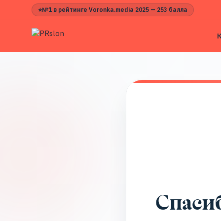
⭐
№1 в рейтинге Voronka.media 2025 — 253 балла
Спаси