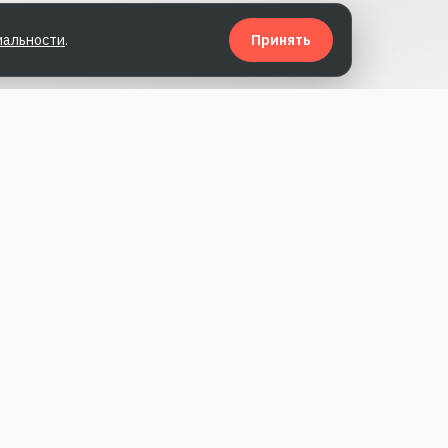
иальности
.
Принять
КОНТАКТЫ
нда
ТЕЛЕФОН
+7 (499) 346 89 22
EMAIL
hello@prslon.ru
АДРЕС
Москва, Большой
Овчинниковский пер. 11