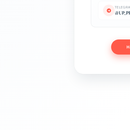
TELEGR
@UP_PR
Н