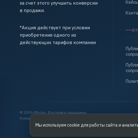
Кейс
за счет этого улучшить конверсии
в продажи.
Конт
*Акция действует при условии
ДО
приобретения одного из
действующих тарифов компании
Публи
сопр
Публи
сопр
Полит
© 2026 PRslon. Все права защищены.
Копирование материалов запрещено.
Мы используем cookie для работы сайта и аналит