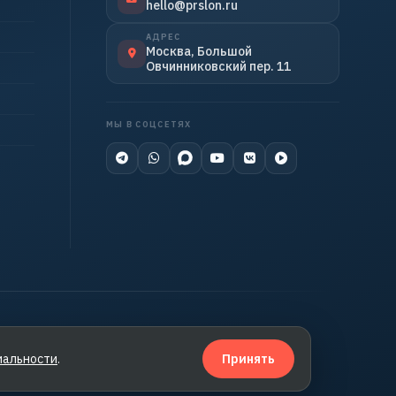
hello@prslon.ru
АДРЕС
Москва, Большой
Овчинниковский пер. 11
МЫ В СОЦСЕТЯХ
иальности
.
Принять