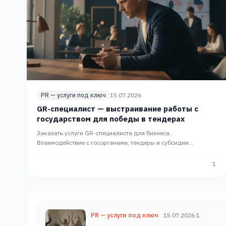
PR — услуги под ключ
15.07.2026
GR-специалист — выстраивание работы с
государством для победы в тендерах
Заказать услуги GR-специалиста для бизнеса.
Взаимодействие с госорганами, тендеры и субсидии
работают на рост прибыли. Комплексный PR от PRslon.
1
PR — услуги под ключ
15.07.2026
·
1