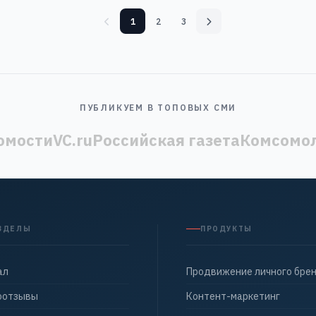
1
2
3
ПУБЛИКУЕМ В ТОПОВЫХ СМИ
омости
VC.ru
Российская газета
Комсомол
ЗДЕЛЫ
ПРОДУКТЫ
ал
Продвижение личного бре
оотзывы
Контент-маркетинг