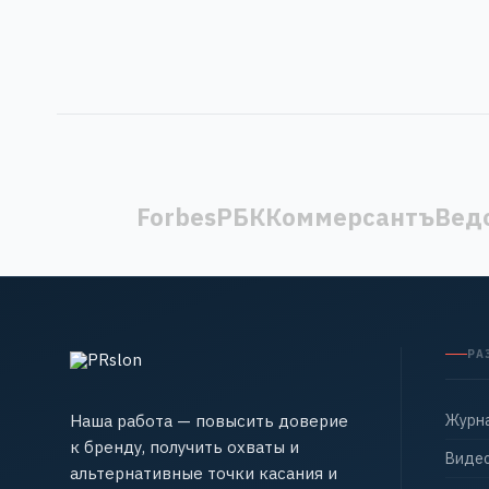
Forbes
РБК
Коммерсантъ
Вед
РА
Наша работа — повысить доверие
Журн
к бренду, получить охваты и
Виде
альтернативные точки касания и