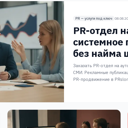
PR — услуги под ключ
08.08.2
PR-отдел н
системное 
без найма 
Заказать PR-отдел на ау
СМИ. Рекламные публикац
PR-продвижение в PRslon