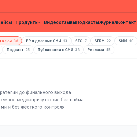
Кейсы
Продукты
Видеоотзывы
Подкасты
Журнал
Контакт
д ключ
36
PR в деловых СМИ
13
SEO
7
SERM
22
SMM
10
Подкаст
25
Публикации в СМИ
38
Реклама
15
стратегии до финального выхода
стемное медиаприсутствие без найма
ями и без жёсткого контроля