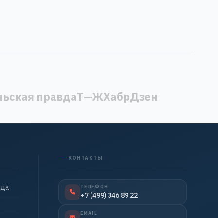
ьская правда
Т—Ж
Хабр
Дзен
КОНТАКТЫ
нда
ТЕЛЕФОН
+7 (499) 346 89 22
EMAIL