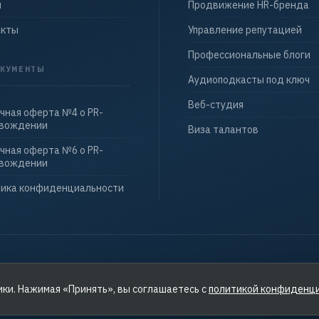
ы
Продвижение HR-бренда
акты
Управление репутацией
Профессиональные блоги
КУМЕНТЫ
Аудиоподкасты под ключ
Веб-студия
чная оферта №4 о PR-
овождении
Виза талантов
чная оферта №6 о PR-
овождении
ика конфиденциальности
ики. Нажимая «Принять», вы соглашаетесь с
политикой конфиденц