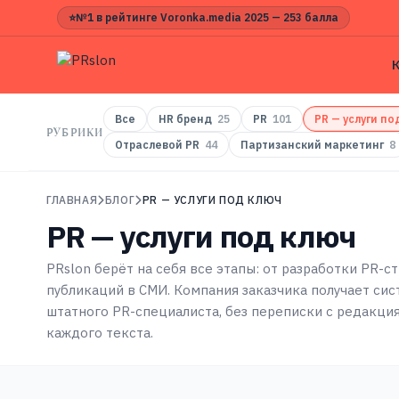
⭐
№1 в рейтинге Voronka.media 2025 — 253 балла
Все
HR бренд
25
PR
101
PR — услуги по
РУБРИКИ
Отраслевой PR
44
Партизанский маркетинг
8
ГЛАВНАЯ
БЛОГ
PR — УСЛУГИ ПОД КЛЮЧ
PR — услуги под ключ
PRslon берёт на себя все этапы: от разработки PR-
публикаций в СМИ. Компания заказчика получает си
штатного PR-специалиста, без переписки с редакци
каждого текста.