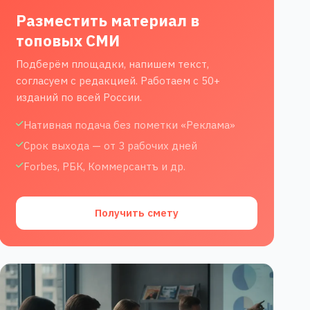
Разместить материал в
топовых СМИ
Подберём площадки, напишем текст,
согласуем с редакцией. Работаем с 50+
изданий по всей России.
Нативная подача без пометки «Реклама»
Срок выхода — от 3 рабочих дней
Forbes, РБК, Коммерсантъ и др.
Получить смету