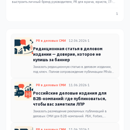
выстроить личный бренд руководителя, PR для врача, юриста, IT-
специалиста. Разбираем по отраслям —
1
PR в деловых СМИ
12.06.2026
·
1
Редакционная статья в деловом
издании — доверие, которое не
купишь за баннер
Заказать редакционную статью в деловом издании,
под ключ. Полное сопровождение публикации PRslon:
подбор темы, согласование с редакцией топовых
деловых СМИ.
PR в деловых СМИ
11.06.2026
·
1
Российские деловые издания для
B2B-компаний: где публиковаться,
чтобы вас заметили ЛПР
Заказать размещение рекламных публикаций в
деловых СМИ для B2B-компаний. РБК, Forbes,
Ведомости + 10 изданий, чтобы попасть к нужному
ЛПР. Сопровождение PRslon.
PR в деловых СМИ
11.06.2026
·
1