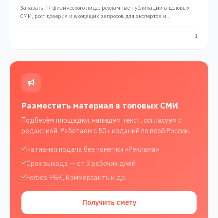
Заказать PR физического лица: рекламные публикации в деловых
СМИ, рост доверия и входящих запросов для экспертов и
предпринимателей. Системный PR от PRslon.
1
Разместить материал в топовых СМИ
Подберём площадки, напишем текст, согласуем с
редакцией. Работаем с 50+ изданий по всей России.
Нативная подача без пометки «Реклама»
Срок выхода — от 3 рабочих дней
Forbes, РБК, Коммерсантъ и др.
Получить смету