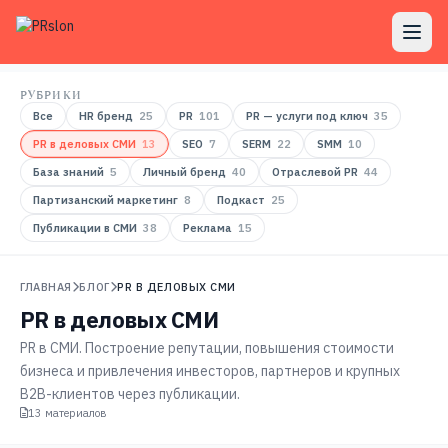
РУБРИКИ
Все
HR бренд
25
PR
101
PR — услуги под ключ
35
PR в деловых СМИ
13
SEO
7
SERM
22
SMM
10
База знаний
5
Личный бренд
40
Отраслевой PR
44
Партизанский маркетинг
8
Подкаст
25
Публикации в СМИ
38
Реклама
15
ГЛАВНАЯ
БЛОГ
PR В ДЕЛОВЫХ СМИ
PR в деловых СМИ
PR в СМИ. Построение репутации, повышения стоимости
бизнеса и привлечения инвесторов, партнеров и крупных
B2B-клиентов через публикации.
13 материалов