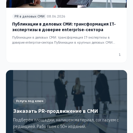
PR в деловых СМИ
08.06.2026
Публикации в деловых СМИ: трансформация IT-
экспертизы в доверие enterprise-сектора
Публикации в деловых СМИ: трансформация IT-экспертизы в
доверие enterprise-сектора Публикации в крупных деловых СМИ
превращают техническую экспертизу в понятный рынку актив. Для
IT-компаний это способ заявить о себе там, где прямое размещение
1
рекламы не работает:…
Услуга под ключ
Заказать PR-продвижение в СМИ
Подберём площадки, напишем материал, согласуем с
редакцией. Работаем с 50+ изданий.