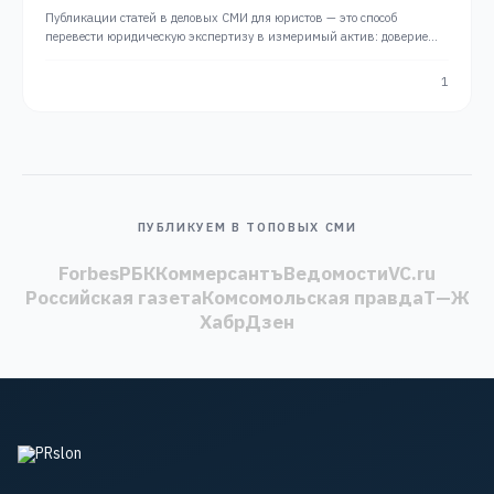
Публикации статей в деловых СМИ для юристов — это способ
перевести юридическую экспертизу в измеримый актив: доверие
крупных клиентов и высокие позиции в поиске. Статьи с разбором
судебных рисков на авторитетных порталах формируют образ
1
сильного…
ПУБЛИКУЕМ В ТОПОВЫХ СМИ
Forbes
РБК
Коммерсантъ
Ведомости
VC.ru
Российская газета
Комсомольская правда
Т—Ж
Хабр
Дзен