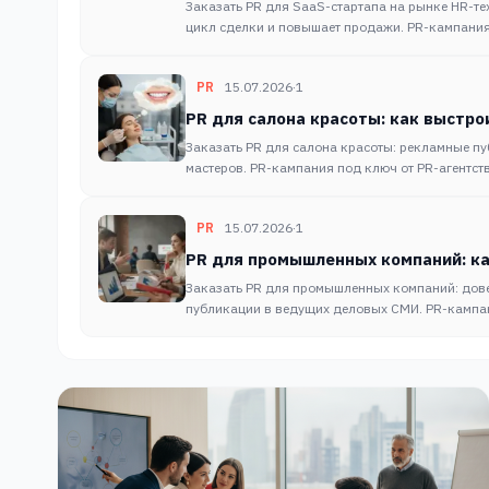
Заказать PR для SaaS-стартапа на рынке HR-те
цикл сделки и повышает продажи. PR-кампания 
PR
15.07.2026
·
1
PR для салона красоты: как выстро
Заказать PR для салона красоты: рекламные п
мастеров. PR-кампания под ключ от PR-агентств
PR
15.07.2026
·
1
PR для промышленных компаний: ка
Заказать PR для промышленных компаний: дове
публикации в ведущих деловых СМИ. PR-кампан