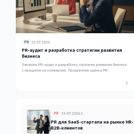
PR
23.07.2026
PR-аудит и разработка стратегии развития
бизнеса
Заказать PR-аудит и разработку стратегии развития бизнеса
с прицелом на конверсию. Прозрачная оценка PR-
активности для роста продаж. Комплексный PR от PR Slon.
1
PR
15.07.2026
·
1
PR для SaaS-стартапа на рынке HR
B2B-клиентов