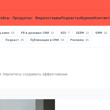
Кейсы
Продукты
Видеоотзывы
Подкасты
Журнал
Контакт
д ключ
35
PR в деловых СМИ
13
SEO
7
SERM
22
SMM
10
Подкаст
25
Публикации в СМИ
38
Реклама
15
и. Научитесь создавать эффективные