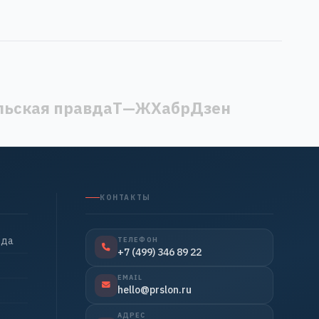
ьская правда
Т—Ж
Хабр
Дзен
КОНТАКТЫ
нда
ТЕЛЕФОН
+7 (499) 346 89 22
EMAIL
hello@prslon.ru
АДРЕС