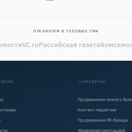
ПУБЛИКУЕМ В ТОПОВЫХ СМИ
омости
VC.ru
Российская газета
Комсомол
ЗДЕЛЫ
ПРОДУКТЫ
ал
Продвижение личного бре
оотзывы
Контент-маркетинг
ы
Продвижение HR-бренда
акты
Управление репутацией