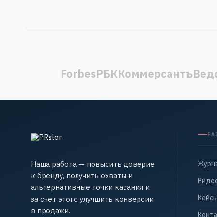
Forbes
РБК
Коммерсантъ
Вед
РА
Наша работа — повысить доверие
Журн
к бренду, получить охваты и
Виде
альтернативные точки касания и
Кейс
за счет этого улучшить конверсии
в продажи.
Конт