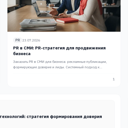
PR
23.07.2026
PR в СМИ: PR-стратегия для продвижения
бизнеса
Заказать PR в СМИ для бизнеса: рекламные публикации,
формирующие доверие и лиды. Системный подход к
медиаактивности от агентства. Комплексный PR от PRslon.
1
-технологий: стратегия формирования доверия