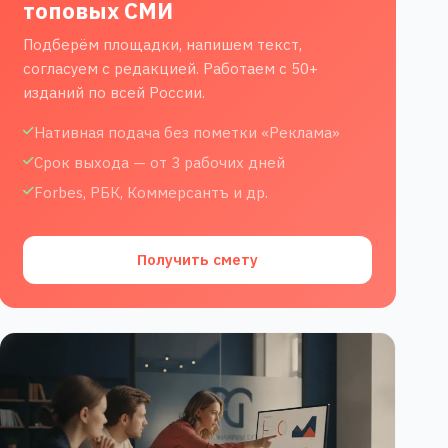
топовых СМИ
Подберём площадки, напишем текст,
согласуем с редакцией. Работаем с 50+
изданий по всей России.
Нативная подача без пометки «Реклама»
Срок выхода — от 3 рабочих дней
Forbes, РБК, Коммерсантъ и др.
Получить смету