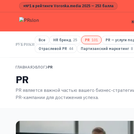
⭐
№1 в рейтинге Voronka.media 2025 — 253 балла
Все
HR бренд
25
PR
101
PR — услуги по
РУБРИКИ
Отраслевой PR
44
Партизанский маркетинг
8
ГЛАВНАЯ
БЛОГ
PR
PR
PR является важной частью вашего бизнес-стратеги
PR-кампании для достижения успеха.