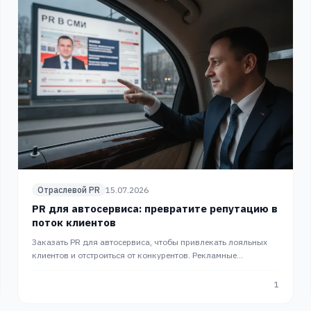
Отраслевой PR
15.07.2026
PR для автосервиса: превратите репутацию в
поток клиентов
Заказать PR для автосервиса, чтобы привлекать лояльных
клиентов и отстроиться от конкурентов. Рекламные
публикации в СМИ Forbes и РБК. PR-продвижение в PR Slon.
1