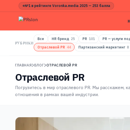
⭐
№1 в рейтинге Voronka.media 2025 — 253 балла
Все
HR бренд
25
PR
101
PR — услуги по
РУБРИКИ
Отраслевой PR
44
Партизанский маркетинг
8
ГЛАВНАЯ
БЛОГ
ОТРАСЛЕВОЙ PR
Отраслевой PR
Погрузитесь в мир отраслевого PR. Мы расскажем, к
отношения в рамках вашей индустрии.