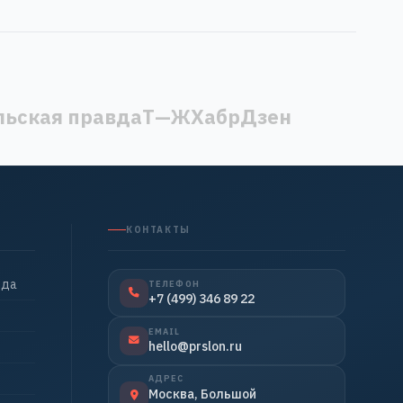
ьская правда
Т—Ж
Хабр
Дзен
КОНТАКТЫ
нда
ТЕЛЕФОН
+7 (499) 346 89 22
EMAIL
hello@prslon.ru
АДРЕС
Москва, Большой