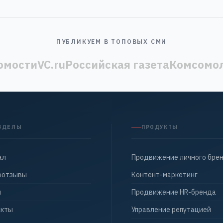
ПУБЛИКУЕМ В ТОПОВЫХ СМИ
омости
VC.ru
Российская газета
Комсомол
ЗДЕЛЫ
ПРОДУКТЫ
ал
Продвижение личного бре
оотзывы
Контент-маркетинг
ы
Продвижение HR-бренда
акты
Управление репутацией