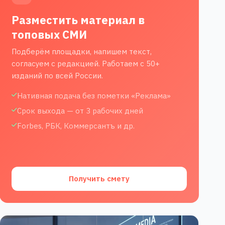
Разместить материал в
топовых СМИ
Подберём площадки, напишем текст,
согласуем с редакцией. Работаем с 50+
изданий по всей России.
Нативная подача без пометки «Реклама»
Срок выхода — от 3 рабочих дней
Forbes, РБК, Коммерсантъ и др.
Получить смету