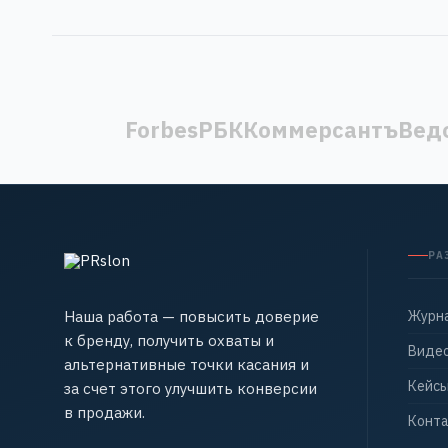
Forbes
РБК
Коммерсантъ
Вед
РА
Наша работа — повысить доверие
Журн
к бренду, получить охваты и
Виде
альтернативные точки касания и
Кейс
за счет этого улучшить конверсии
в продажи.
Конт