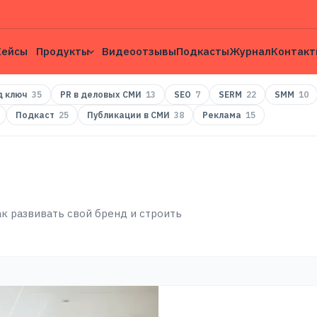
Кейсы
Продукты
Видеоотзывы
Подкасты
Журнал
Контакт
д ключ
35
PR в деловых СМИ
13
SEO
7
SERM
22
SMM
10
Подкаст
25
Публикации в СМИ
38
Реклама
15
ак развивать свой бренд и строить