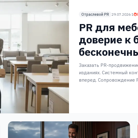
Отраслевой PR
29.07.2026
·
1
PR для меб
доверие к 
бесконечн
Заказать PR-продвижение
изданиях. Системный кон
вперед. Сопровождение P