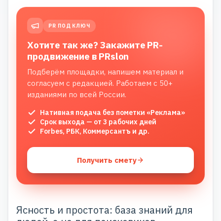
PR ПОД КЛЮЧ
Хотите так же? Закажите PR-
продвижение в PRslon
Подберём площадки, напишем материал и
согласуем с редакцией. Работаем с 50+
изданиями по всей России.
Нативная подача без пометки «Реклама»
Срок выхода — от 3 рабочих дней
Forbes, РБК, Коммерсантъ и др.
Получить смету
Ясность и простота: база знаний для