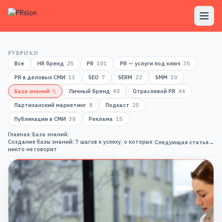
РУБРИКИ
Все
HR бренд
25
PR
101
PR — услуги под ключ
35
PR в деловых СМИ
13
SEO
7
SERM
22
SMM
10
База знаний
5
Личный бренд
40
Отраслевой PR
44
Партизанский маркетинг
8
Подкаст
25
Публикации в СМИ
38
Реклама
15
Главная
/
База знаний
/
Создание базы знаний: 7 шагов к успеху, о которых
Следующая статья
→
никто не говорит