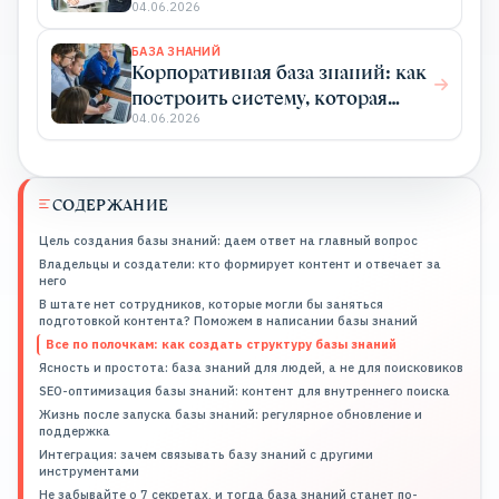
04.06.2026
БАЗА ЗНАНИЙ
Корпоративная база знаний: как
построить систему, которая
будет работать на вас
04.06.2026
СОДЕРЖАНИЕ
Цель создания базы знаний: даем ответ на главный вопрос
Владельцы и создатели: кто формирует контент и отвечает за
него
В штате нет сотрудников, которые могли бы заняться
подготовкой контента? Поможем в написании базы знаний
Все по полочкам: как создать структуру базы знаний
Ясность и простота: база знаний для людей, а не для поисковиков
SEO-оптимизация базы знаний: контент для внутреннего поиска
Жизнь после запуска базы знаний: регулярное обновление и
поддержка
Интеграция: зачем связывать базу знаний с другими
инструментами
Не забывайте о 7 секретах, и тогда база знаний станет по-