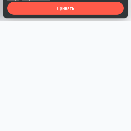
Принять
Наша работа — повысить доверие к бренду, получить охваты
и альтернативные точки касания и за счет этого улучшить
конверсии в продажи.
*Акция действует при условии приобретения одного из
действующих тарифов компании
РАЗДЕЛЫ