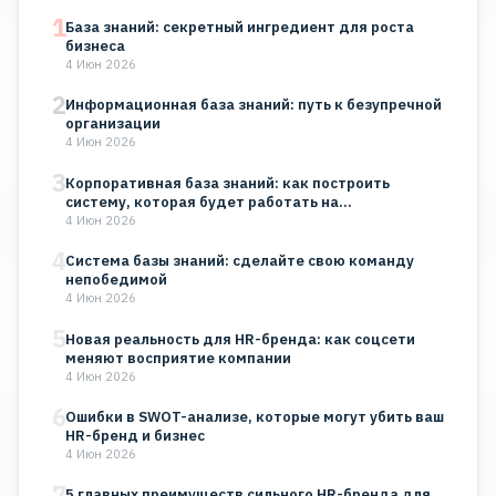
1
База знаний: секретный ингредиент для роста
бизнеса
4 Июн 2026
2
Информационная база знаний: путь к безупречной
организации
4 Июн 2026
3
Корпоративная база знаний: как построить
систему, которая будет работать на…
4 Июн 2026
4
Система базы знаний: сделайте свою команду
непобедимой
4 Июн 2026
5
Новая реальность для HR-бренда: как соцсети
меняют восприятие компании
4 Июн 2026
6
Ошибки в SWOT-анализе, которые могут убить ваш
HR-бренд и бизнес
4 Июн 2026
7
5 главных преимуществ сильного HR-бренда для