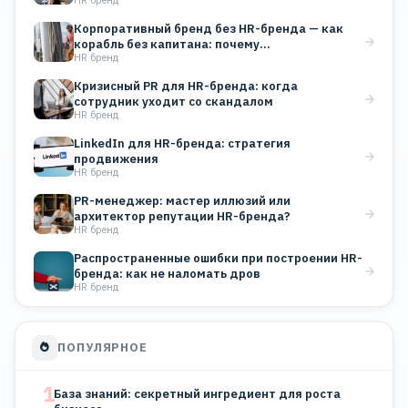
корпоративного блога
Корпоративный бренд без HR-бренда — как
корабль без капитана: почему…
HR бренд
Кризисный PR для HR-бренда: когда
сотрудник уходит со скандалом
HR бренд
LinkedIn для HR-бренда: стратегия
продвижения
HR бренд
PR-менеджер: мастер иллюзий или
архитектор репутации HR-бренда?
HR бренд
Распространенные ошибки при построении HR-
бренда: как не наломать дров
HR бренд
ПОПУЛЯРНОЕ
1
База знаний: секретный ингредиент для роста