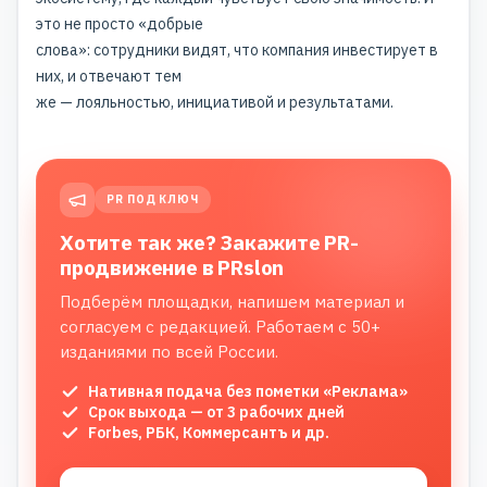
это не просто «добрые
слова»: сотрудники видят, что компания инвестирует в
них, и отвечают тем
же — лояльностью, инициативой и результатами.
PR ПОД КЛЮЧ
Хотите так же? Закажите PR-
продвижение в PRslon
Подберём площадки, напишем материал и
согласуем с редакцией. Работаем с 50+
изданиями по всей России.
Нативная подача без пометки «Реклама»
Срок выхода — от 3 рабочих дней
Forbes, РБК, Коммерсантъ и др.