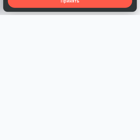
Принять
Наша работа — повысить доверие к бренду, получить охваты
и альтернативные точки касания и за счет этого улучшить
конверсии в продажи.
*Акция действует при условии приобретения одного из
действующих тарифов компании
РАЗДЕЛЫ