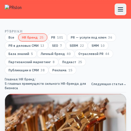
РУБРИКИ
Все
HR бренд
25
PR
101
PR — услуги под ключ
36
PR в деловых СМИ
13
SEO
7
SERM
22
SMM
10
База знаний
5
Личный бренд
40
Отраслевой PR
44
Партизанский маркетинг
8
Подкаст
25
Публикации в СМИ
38
Реклама
15
Главная
/
HR бренд
/
5 главных преимуществ сильного HR-бренда для
Следующая статья
→
бизнеса