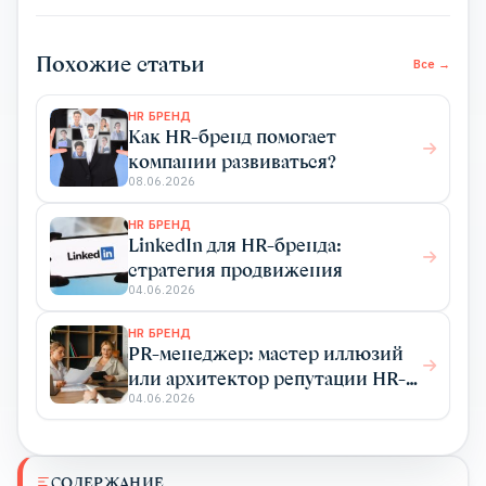
Похожие статьи
Все →
HR БРЕНД
Как HR-бренд помогает
компании развиваться?
08.06.2026
HR БРЕНД
LinkedIn для HR-бренда:
стратегия продвижения
04.06.2026
HR БРЕНД
PR-менеджер: мастер иллюзий
или архитектор репутации HR-
бренда?
04.06.2026
СОДЕРЖАНИЕ