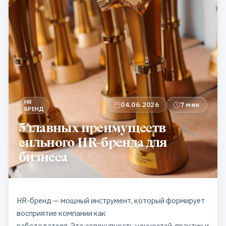
HR
04.06.2026
7 мин
БРЕНД
5 главных преимуществ
сильного HR-бренда для
бизнеса
HR-бренд — мощный инструмент, который формирует
восприятие компании как
работодателя. Это совокупность ценностей, практик и