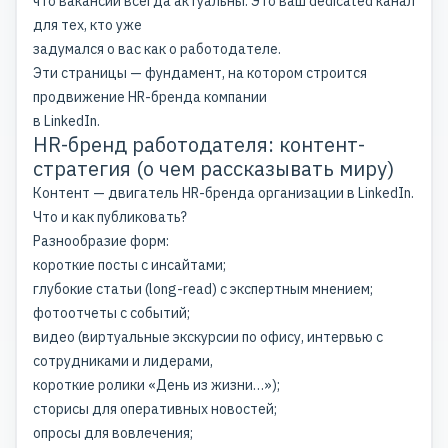
что вакансии всегда актуальны. Это ваш dedicated канал
для тех, кто уже
задумался о вас как о работодателе.
Эти страницы — фундамент, на котором строится
продвижение HR-бренда компании
в LinkedIn.
HR-бренд работодателя: контент-
стратегия (о чем рассказывать миру)
Контент — двигатель HR-бренда организации в LinkedIn.
Что и как публиковать?
Разнообразие форм:
короткие посты с инсайтами;
глубокие статьи (long-read) с экспертным мнением;
фотоотчеты с событий;
видео (виртуальные экскурсии по офису, интервью с
сотрудниками и лидерами,
короткие ролики «День из жизни…»);
сторисы для оперативных новостей;
опросы для вовлечения;