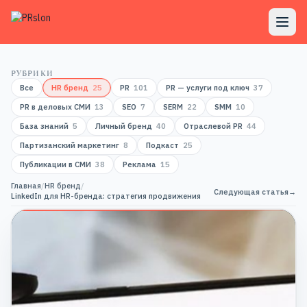
РУБРИКИ
Все
HR бренд
25
PR
101
PR — услуги под ключ
37
PR в деловых СМИ
13
SEO
7
SERM
22
SMM
10
База знаний
5
Личный бренд
40
Отраслевой PR
44
Партизанский маркетинг
8
Подкаст
25
Публикации в СМИ
38
Реклама
15
Главная
/
HR бренд
/
Следующая статья
→
LinkedIn для HR-бренда: стратегия продвижения