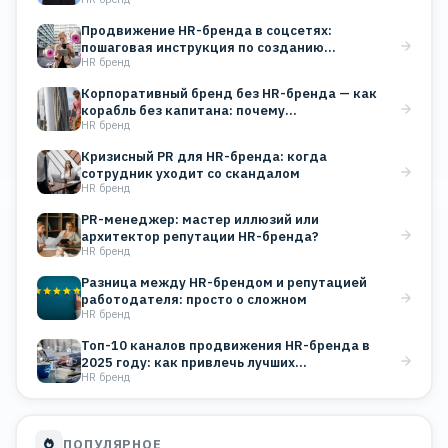
Продвижение HR-бренда в соцсетях:
пошаговая инструкция по созданию
HR бренд
корпоративного блога
Корпоративный бренд без HR-бренда — как
корабль без капитана: почему…
HR бренд
Кризисный PR для HR-бренда: когда
сотрудник уходит со скандалом
HR бренд
PR-менеджер: мастер иллюзий или
архитектор репутации HR-бренда?
HR бренд
Разница между HR-брендом и репутацией
работодателя: просто о сложном
HR бренд
Топ-10 каналов продвижения HR-бренда в
2025 году: как привлечь лучших…
HR бренд
ПОПУЛЯРНОЕ