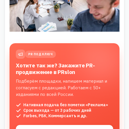
PR ПОД КЛЮЧ
Хотите так же? Закажите PR-
продвижение в PRslon
Подберём площадки, напишем материал и
согласуем с редакцией. Работаем с 50+
изданиями по всей России.
Нативная подача без пометки «Реклама»
Срок выхода — от 3 рабочих дней
Forbes, РБК, Коммерсантъ и др.