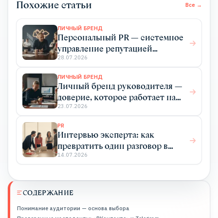
Похожие статьи
Все →
ЛИЧНЫЙ БРЕНД
Персональный PR — системное
управление репутацией
эксперта для роста дохода
28.07.2026
ЛИЧНЫЙ БРЕНД
Личный бренд руководителя —
доверие, которое работает на
бизнес
23.07.2026
PR
Интервью эксперта: как
превратить один разговор в
системный PR
14.07.2026
СОДЕРЖАНИЕ
Понимание аудитории — основа выбора