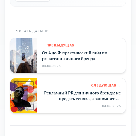
ЧИТАТЬ ДАЛЬШЕ
← ПРЕДЫДУЩАЯ
От А до Я: практический гайд по
развитию личного бренда
04.06.2026
СЛЕДУЮЩАЯ →
Рекламный PR для личного бренда: не
продать сейчас, а запомниться
надолго!
04.06.2026