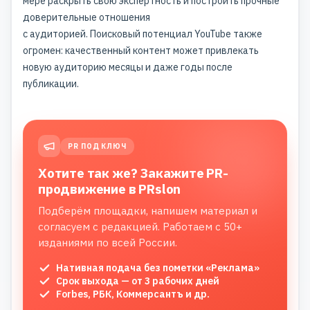
мере раскрыть свою экспертность и построить прочные
доверительные отношения
с аудиторией. Поисковый потенциал YouTube также
огромен:
качественный контент
может привлекать
новую аудиторию месяцы и даже годы после
публикации.
PR ПОД КЛЮЧ
Хотите так же? Закажите PR-
продвижение в PRslon
Подберём площадки, напишем материал и
согласуем с редакцией. Работаем с 50+
изданиями по всей России.
Нативная подача без пометки «Реклама»
Срок выхода — от 3 рабочих дней
Forbes, РБК, Коммерсантъ и др.