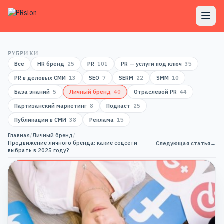
РУБРИКИ
Все
HR бренд
25
PR
101
PR — услуги под ключ
35
PR в деловых СМИ
13
SEO
7
SERM
22
SMM
10
База знаний
5
Личный бренд
40
Отраслевой PR
44
Партизанский маркетинг
8
Подкаст
25
Публикации в СМИ
38
Реклама
15
Главная
/
Личный бренд
/
Продвижение личного бренда: какие соцсети
Следующая статья
→
выбрать в 2025 году?