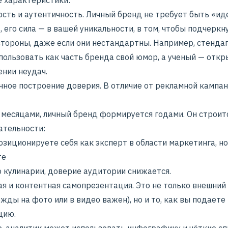
 характеристики:
ость и аутентичность. Личный бренд не требует быть «ид
 его сила — в вашей уникальности, в том, чтобы подчеркн
стороны, даже если они нестандартны. Например, стенда
пользовать как часть бренда свой юмор, а ученый — отк
ении неудач.
чное построение доверия. В отличие от рекламной кампан
 месяцами, личный бренд формируется годами. Он строит
ательности:
озиционируете себя как эксперт в области маркетинга, но
те
о кулинарии, доверие аудитории снижается.
я и контентная самопрезентация. Это не только внешний 
жды на фото или в видео важен), но и то, как вы подаете
цию.