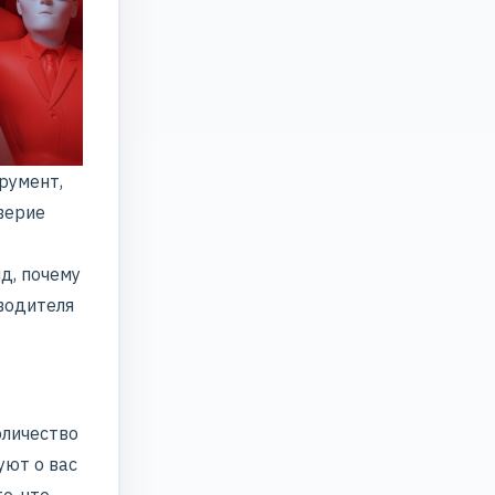
румент,
верие
д, почему
водителя
оличество
уют о вас