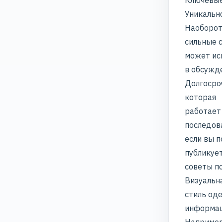
Ключевые
Уникальн
Наоборот,
сильные 
может ис
в обсужд
Долгосро
которая
работает
последов
если вы п
публикуе
советы п
Визуальна
стиль оде
информа