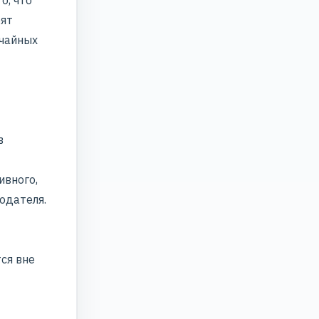
о, что
рят
учайных
в
ивного,
одателя.
ся вне