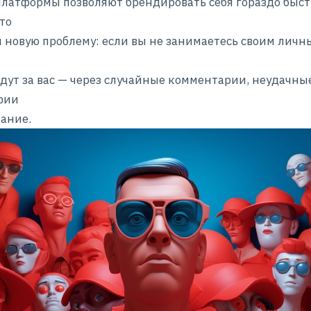
латформы позволяют брендировать себя гораздо быст
то
и новую проблему: если вы не занимаетесь своим лич
адут за вас — через случайные комментарии, неудачны
фии
ание.