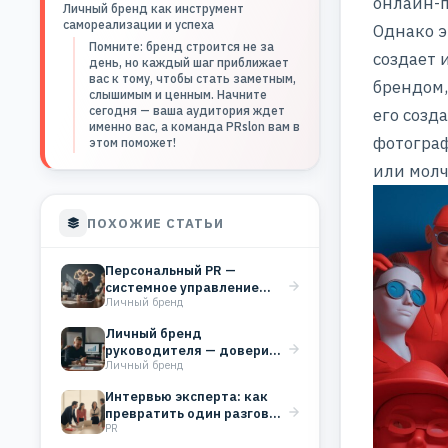
онлайн-п
Личный бренд как инструмент
самореализации и успеха
Однако э
Помните: бренд строится не за
создает 
день, но каждый шаг приближает
вас к тому, чтобы стать заметным,
брендом,
слышимым и ценным. Начните
сегодня — ваша аудитория ждет
его созд
именно вас, а команда PRslon вам в
фотогра
этом поможет!
или молч
ПОХОЖИЕ СТАТЬИ
Персональный PR —
системное управление
Личный бренд
репутацией эксперта для
роста дохода
Личный бренд
руководителя — доверие,
Личный бренд
которое работает на
бизнес
Интервью эксперта: как
превратить один разговор
PR
в системный PR