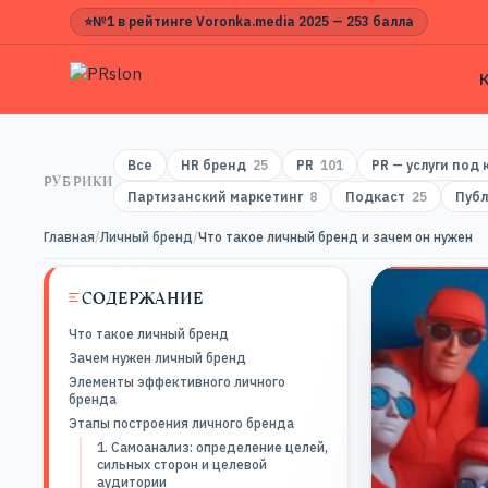
⭐
№1 в рейтинге Voronka.media 2025 — 253 балла
Все
HR бренд
25
PR
101
PR — услуги под
РУБРИКИ
Партизанский маркетинг
8
Подкаст
25
Публ
Главная
/
Личный бренд
/
Что такое личный бренд и зачем он нужен
СОДЕРЖАНИЕ
Что такое личный бренд
Зачем нужен личный бренд
Элементы эффективного личного
бренда
Этапы построения личного бренда
1. Самоанализ: определение целей,
сильных сторон и целевой
аудитории