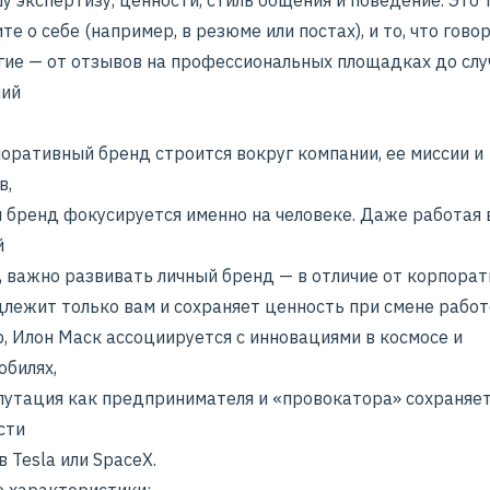
у экспертизу, ценности, стиль общения и поведение. Это т
те о себе (например, в резюме или постах), и то, что гово
угие — от отзывов на профессиональных площадках до сл
ний
поративный бренд строится вокруг компании, ее миссии и
в,
й бренд фокусируется именно на человеке. Даже работая 
й
, важно развивать личный бренд — в отличие от корпорат
длежит только вам и сохраняет ценность при смене работ
, Илон Маск ассоциируется с инновациями в космосе и
обилях,
епутация как предпринимателя и «провокатора» сохраняет
сти
в Tesla или SpaceX.