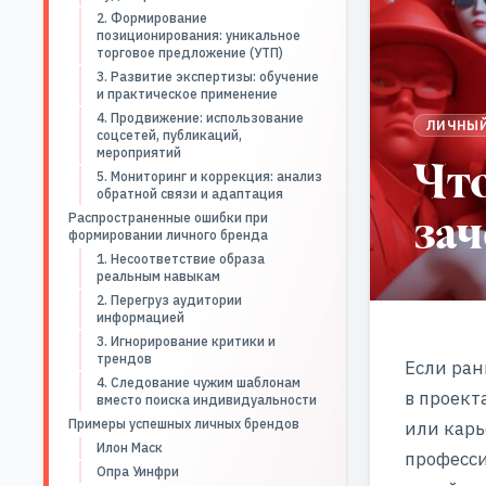
2. Формирование
позиционирования: уникальное
торговое предложение (УТП)
3. Развитие экспертизы: обучение
и практическое применение
4. Продвижение: использование
ЛИЧНЫЙ
соцсетей, публикаций,
мероприятий
Что
5. Мониторинг и коррекция: анализ
обратной связи и адаптация
зач
Распространенные ошибки при
формировании личного бренда
1. Несоответствие образа
реальным навыкам
2. Перегруз аудитории
информацией
3. Игнорирование критики и
трендов
Если ран
4. Следование чужим шаблонам
в проект
вместо поиска индивидуальности
Примеры успешных личных брендов
или карь
Илон Маск
професс
Опра Уинфри