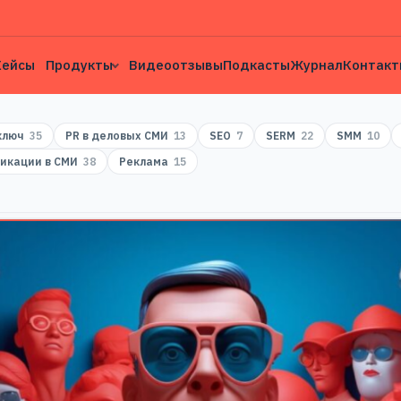
Кейсы
Продукты
Видеоотзывы
Подкасты
Журнал
Контакт
 ключ
35
PR в деловых СМИ
13
SEO
7
SERM
22
SMM
10
икации в СМИ
38
Реклама
15