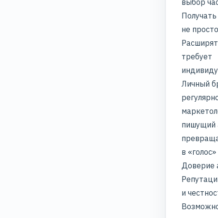
выбор час
Получать
не прост
Расширят
требует
индивиду
Личный бр
регулярно
маркетол
пишущий 
превращ
в «голос»
Доверие 
Репутаци
и честнос
Возможно