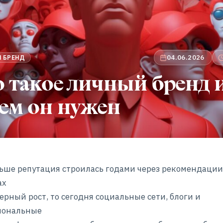
04.06.2026
 БРЕНД
 такое личный бренд 
ем он нужен
ьше репутация строилась годами через рекомендации,
ах
ерный рост, то сегодня социальные сети, блоги и
иональные