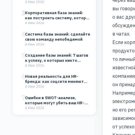
через ваш
организации
4 Июн 2026
вы говори
3
Корпоративная база знаний:
о вас др
как построить систему, которая
будет работать на…
4 Июн 2026
обсужде
4
в чатах.
Система базы знаний: сделайте
свою команду непобедимой
Если кор
4 Июн 2026
продукто
5
Создание базы знаний: 7 шагов
то личны
к успеху, о которых никто…
4 Июн 2026
известно
6
компании
Новая реальность для HR-
бренда: как соцсети меняют
он прина
восприятие компании
4 Июн 2026
Например
7
Ошибки в SWOT-анализе,
электром
которые могут убить ваш HR-
бренд и бизнес
4 Июн 2026
но его р
зависимо
от успехо