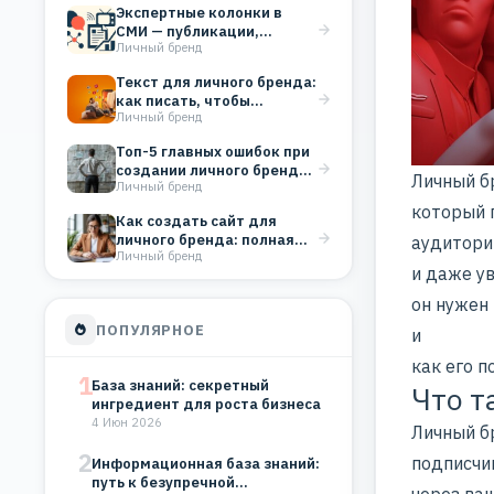
Экспертные колонки в
СМИ — публикации,
Личный бренд
которые строят
репутацию бизнеса
Текст для личного бренда:
как писать, чтобы
Личный бренд
вовлекать аудиторию
Топ-5 главных ошибок при
создании личного бренда
Личный бр
Личный бренд
(и как их…
который 
Как создать сайт для
личного бренда: полная
аудитори
Личный бренд
инструкция для старта
и даже ув
он нужен
ПОПУЛЯРНОЕ
и
как его п
1
База знаний: секретный
Что т
ингредиент для роста бизнеса
4 Июн 2026
Личный б
2
подписчи
Информационная база знаний:
путь к безупречной