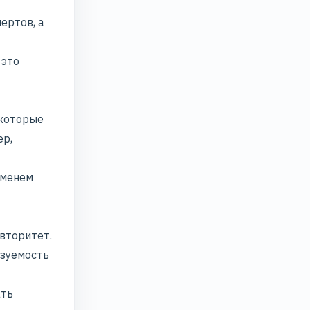
ертов, а
 это
 которые
ер,
еменем
вторитет.
азуемость
ать