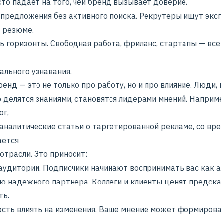
то падает на того, чей бренд вызывает доверие.
 предложения без активного поиска. Рекрутеры ищут эксп
о резюме.
ь горизонты. Свободная работа, фриланс, стартапы — все
ального узнавания.
енд — это не только про работу, но и про влияние. Люди,
 делятся знаниями, становятся лидерами мнений. Наприм
ог,
аналитические статьи о таргетированной рекламе, со вр
ается
 отрасли. Это приносит:
аудитории. Подписчики начинают воспринимать вас как а
ю надежного партнера. Коллеги и клиенты ценят предск
ть.
сть влиять на изменения. Ваше мнение может формиров