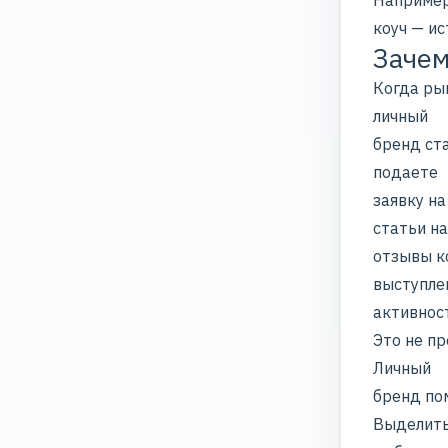
Например
коуч — и
Зачем
Когда ры
личный
бренд ст
подаете
заявку на
статьи н
отзывы к
выступле
активнос
Это не п
Личный
бренд по
Выделить