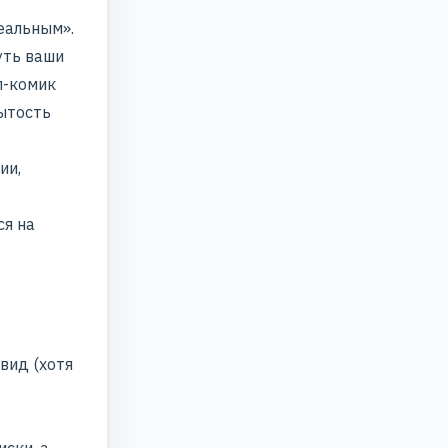
еальным».
уть ваши
п-комик
рытость
ии,
ся на
вид (хотя