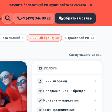
Получите бесплатный PR-аудит сайта за 24 часа
ы
+7 (499) 346 89 22
Обратная связь
Открыть
поиск
База знаний
5
Личный бренд
40
Отраслевой PR
44
Следующая статья
→
УСЛУГИ
Личный бренд
Продвижение HR-бренда
Контент — маркетинг
SMM Продвижение