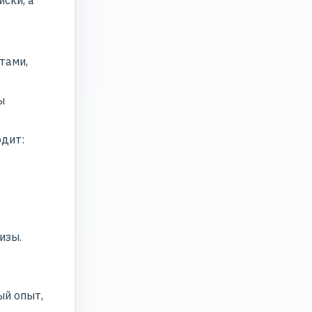
ски, а
тами,
ы
одит:
изы.
ый опыт,