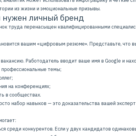
, аналитик может использовать инфографику и чёткие спи
стории из жизни и эмоциональные призывы.
 нужен личный бренд
нок труда перенасыщен квалифицированными специалис
ановится вашим «цифровым резюме». Представьте, что в
 вакансию. Работодатель вводит ваше имя в Google и нах
а профессиональные темы;
оллег;
ния на конференциях;
ть в сообществах.
росто набор навыков — это доказательства вашей эксперт
могает:
ся среди конкурентов. Если у двух кандидатов одинаков